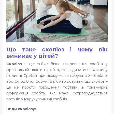
Часті запитання
Як лікувальна фізкультура допомагає
при сколіозі у дітей - ціна
Що таке сколіоз і чому він
виникає у дітей?
Сколіоз
– це стійке бічне викривлення хребта у
фронтальній площині (тобто, якщо дивитися на спину
людини). Хребет при цьому може набувати S-подібної
або С-подібної форми. Важливо розуміти, що сколіоз –
це не просто порушення постави, а тривимірна
деформація хребта, яка може супроводжуватися
ротацією (скручуванням) хребців.
Види сколіозу: