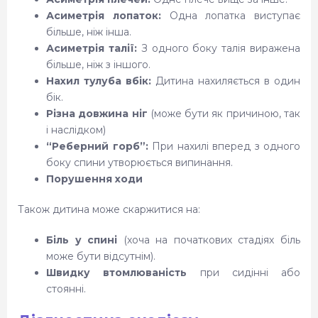
Асиметрія лопаток:
Одна лопатка виступає
більше, ніж інша.
Асиметрія талії:
З одного боку талія виражена
більше, ніж з іншого.
Нахил тулуба вбік:
Дитина нахиляється в один
бік.
Різна довжина ніг
(може бути як причиною, так
і наслідком)
“Реберний горб”:
При нахилі вперед з одного
боку спини утворюється випинання.
Порушення ходи
Також дитина може скаржитися на:
Біль у спині
(хоча на початкових стадіях біль
може бути відсутнім).
Швидку втомлюваність
при сидінні або
стоянні.