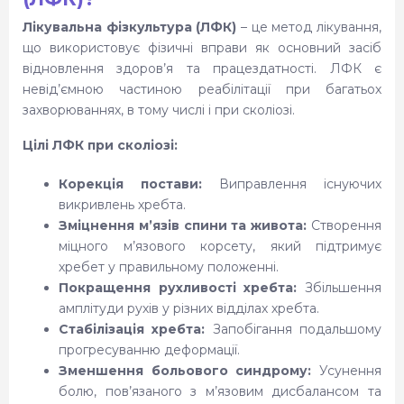
Лікувальна фізкультура (ЛФК)
– це метод лікування,
що використовує фізичні вправи як основний засіб
відновлення здоров’я та працездатності. ЛФК є
невід’ємною частиною реабілітації при багатьох
захворюваннях, в тому числі і при сколіозі.
Цілі ЛФК при сколіозі:
Корекція постави:
Виправлення існуючих
викривлень хребта.
Зміцнення м’язів спини та живота:
Створення
міцного м’язового корсету, який підтримує
хребет у правильному положенні.
Покращення рухливості хребта:
Збільшення
амплітуди рухів у різних відділах хребта.
Стабілізація хребта:
Запобігання подальшому
прогресуванню деформації.
Зменшення больового синдрому:
Усунення
болю, пов’язаного з м’язовим дисбалансом та