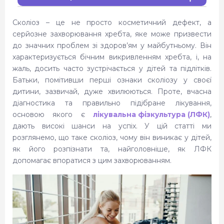
Що таке сколіоз і чому він виникає у
Сколіоз – це не просто косметичний дефект, а
дітей?
серйозне захворювання хребта, яке може призвести
до значних проблем зі здоров’ям у майбутньому. Він
Симптоми сколіозу у дітей
характеризується бічним викривленням хребта, і, на
жаль, досить часто зустрічається у дітей та підлітків.
Діагностика сколіозу
Батьки, помітивши перші ознаки сколіозу у своєї
дитини, зазвичай, дуже хвилюються. Проте, вчасна
Що таке лікувальна фізкультура (ЛФК)?
діагностика та правильно підібране лікування,
основою якого є
лікувальна фізкультура (ЛФК)
,
Як ЛФК допомагає при сколіозі?
дають високі шанси на успіх. У цій статті ми
розглянемо, що таке сколіоз, чому він виникає у дітей,
Приклади вправ ЛФК при сколіозі
як його розпізнати та, найголовніше, як ЛФК
допомагає впоратися з цим захворюванням.
Комплексний підхід до лікування
сколіозу
Висновок