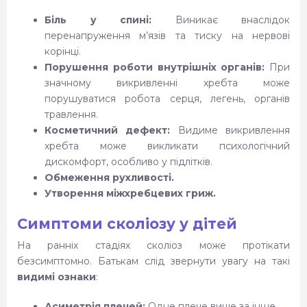
Біль у спині:
Виникає внаслідок
перенапруження м’язів та тиску на нервові
корінці.
Порушення роботи внутрішніх органів:
При
значному викривленні хребта може
порушуватися робота серця, легень, органів
травлення.
Косметичний дефект:
Видиме викривлення
хребта може викликати психологічний
дискомфорт, особливо у підлітків.
Обмеження рухливості.
Утворення міжхребцевих гриж.
Симптоми сколіозу у дітей
На ранніх стадіях сколіоз може протікати
безсимптомно. Батькам слід звернути увагу на такі
видимі ознаки
:
Асиметрія плечей:
Одне плече вище за інше.