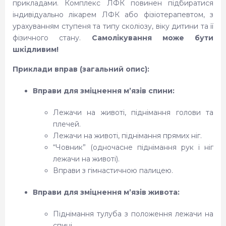
прикладами. Комплекс ЛФК повинен підбиратися
індивідуально лікарем ЛФК або фізіотерапевтом, з
урахуванням ступеня та типу сколіозу, віку дитини та її
фізичного стану.
Самолікування може бути
шкідливим!
Приклади вправ (загальний опис):
Вправи для зміцнення м’язів спини:
Лежачи на животі, піднімання голови та
плечей.
Лежачи на животі, піднімання прямих ніг.
“Човник” (одночасне піднімання рук і ніг
лежачи на животі).
Вправи з гімнастичною палицею.
Вправи для зміцнення м’язів живота:
Піднімання тулуба з положення лежачи на
спині.