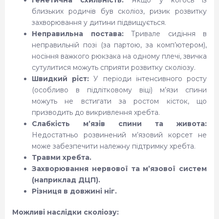
Генетична схильність:
Якщо у когось із
близьких родичів був сколіоз, ризик розвитку
захворювання у дитини підвищується.
Неправильна постава:
Тривале сидіння в
неправильній позі (за партою, за комп’ютером),
носіння важкого рюкзака на одному плечі, звичка
сутулитися можуть сприяти розвитку сколіозу.
Швидкий ріст:
У періоди інтенсивного росту
(особливо в підлітковому віці) м’язи спини
можуть не встигати за ростом кісток, що
призводить до викривлення хребта.
Слабкість м’язів спини та живота:
Недостатньо розвинений м’язовий корсет не
може забезпечити належну підтримку хребта.
Травми хребта.
Захворювання нервової та м’язової систем
(наприклад ДЦП).
Різниця в довжині ніг.
Можливі наслідки сколіозу: