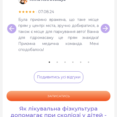
★★★★★
· 07.08.24
★★★★
іалісти
Була приємно вражена, що таке місце
Після 
прям у центрі міста, зручно добиратися, а
плоскос
також є місце для паркування авто! Ванна
відчув
для гідромасажу це прям знахідка!
реком
Приємна медична команда. Мені
високок
сподобалось!
персона
Подивитись усі відгуки
ЗАПИСАТИСЬ
Як лікувальна фізкультура
допомагає при сколіозі у дітей -