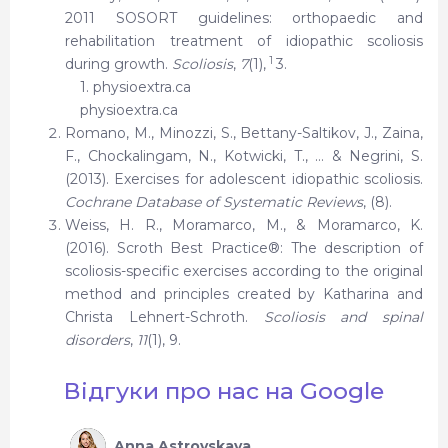
2011 SOSORT guidelines: orthopaedic and
rehabilitation treatment of idiopathic scoliosis
1
during growth.
Scoliosis
,
7
(1),
3.
1.
physioextra.ca
physioextra.ca
Romano, M., Minozzi, S., Bettany-Saltikov, J., Zaina,
F., Chockalingam, N., Kotwicki, T., … & Negrini, S.
(2013). Exercises for adolescent idiopathic scoliosis.
Cochrane Database of Systematic Reviews
, (8).
Weiss, H. R., Moramarco, M., & Moramarco, K.
(2016). Scroth Best Practice®: The description of
scoliosis-specific exercises according to the original
method and principles created by Katharina and
Christa Lehnert-Schroth.
Scoliosis and spinal
disorders
,
11
(1), 9.
Відгуки про нас на Google
Anna Astrovskaya
O