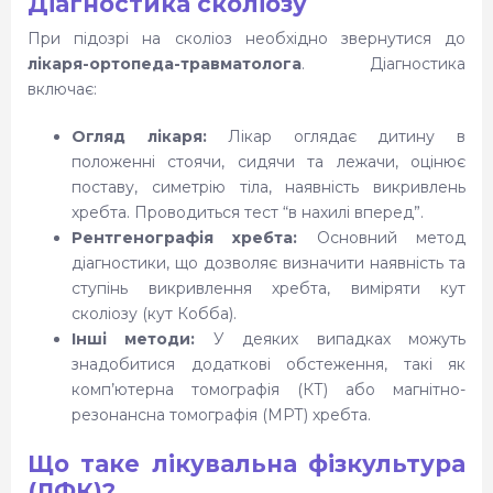
Діагностика сколіозу
При підозрі на сколіоз необхідно звернутися до
лікаря-ортопеда-травматолога
. Діагностика
включає:
Огляд лікаря:
Лікар оглядає дитину в
положенні стоячи, сидячи та лежачи, оцінює
поставу, симетрію тіла, наявність викривлень
хребта. Проводиться тест “в нахилі вперед”.
Рентгенографія хребта:
Основний метод
діагностики, що дозволяє визначити наявність та
ступінь викривлення хребта, виміряти кут
сколіозу (кут Кобба).
Інші методи:
У деяких випадках можуть
знадобитися додаткові обстеження, такі як
комп’ютерна томографія (КТ) або магнітно-
резонансна томографія (МРТ) хребта.
Що таке лікувальна фізкультура
(ЛФК)?