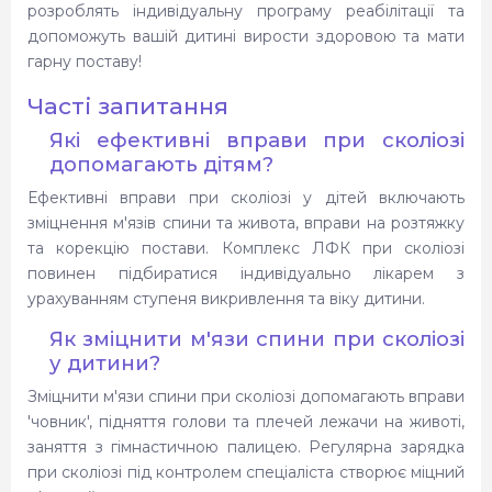
розроблять індивідуальну програму реабілітації та
допоможуть вашій дитині вирости здоровою та мати
гарну поставу!
Часті запитання
Які ефективні вправи при сколіозі
допомагають дітям?
Ефективні вправи при сколіозі у дітей включають
зміцнення м'язів спини та живота, вправи на розтяжку
та корекцію постави. Комплекс ЛФК при сколіозі
повинен підбиратися індивідуально лікарем з
урахуванням ступеня викривлення та віку дитини.
Як зміцнити м'язи спини при сколіозі
у дитини?
Зміцнити м'язи спини при сколіозі допомагають вправи
'човник', підняття голови та плечей лежачи на животі,
заняття з гімнастичною палицею. Регулярна зарядка
при сколіозі під контролем спеціаліста створює міцний