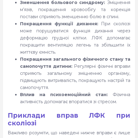
Зменшення больового синдрому:
Зміцнення
м’язів, покращення кровообігу та корекція
постави сприяють зменшенню болю в спині.
Покращення функції дихання:
При сколіозі
може порушуватися функція дихання через
деформацію грудної клітки. ЛФК допомагає
покращити вентиляцію легень та збільшити їх
життєву ємність.
Покращення загального фізичного стану та
самопочуття дитини:
Регулярні фізичні вправи
сприяють загальному зміцненню організму,
підвищують витривалість, покращують настрій та
самопочуття.
Вплив на психоемоційний стан:
Фізична
активність допомагає впоратися зі стресом.
Приклади вправ ЛФК при
сколіозі
Важливо розуміти, що наведені нижче вправи є лише