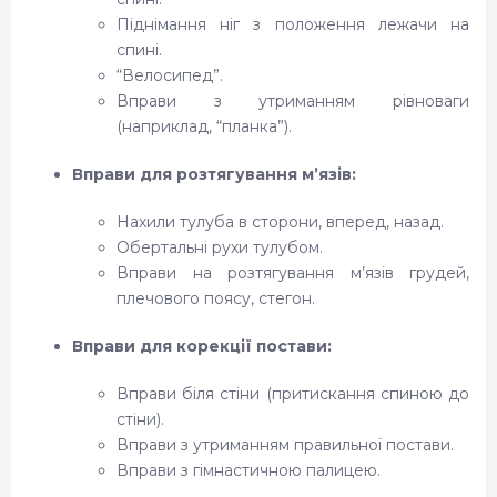
Піднімання ніг з положення лежачи на
спині.
“Велосипед”.
Вправи з утриманням рівноваги
(наприклад, “планка”).
Вправи для розтягування м’язів:
Нахили тулуба в сторони, вперед, назад.
Обертальні рухи тулубом.
Вправи на розтягування м’язів грудей,
плечового поясу, стегон.
Вправи для корекції постави:
Вправи біля стіни (притискання спиною до
стіни).
Вправи з утриманням правильної постави.
Вправи з гімнастичною палицею.