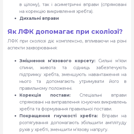
в цілому), так і асиметричні вправи (спрямовані
на корекцію викривлення хребта).
Дихальні вправи
Як ЛФК допомагає при сколіозі?
ЛФК при сколіозі діє комплексно, впливаючи на різні
аспекти захворювання:
Зміцнення м’язового корсету:
Сильні м’язи
спини, живота та сідниць забезпечують
підтримку хребта, зменшують навантаження на
нього та допомагають утримувати його в
правильному положенні.
Корекція постави:
Спеціальні вправи
спрямовані на виправлення існуючих викривлень
хребта та формування правильної постави.
Покращення гнучкості хребта:
Вправи на
розтягування допомагають збільшити амплітуду
рухів у хребті, зменшити м’язову напругу.