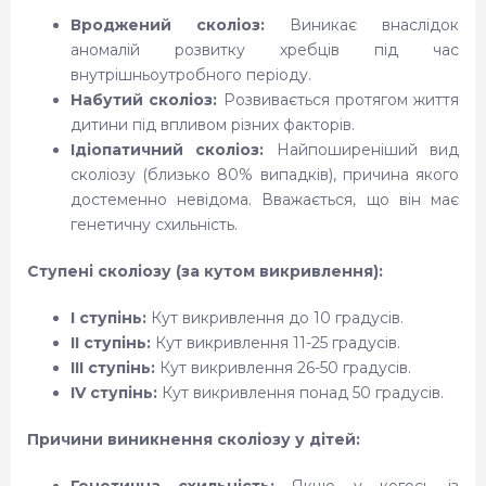
Вроджений сколіоз:
Виникає внаслідок
аномалій розвитку хребців під час
внутрішньоутробного періоду.
Набутий сколіоз:
Розвивається протягом життя
дитини під впливом різних факторів.
Ідіопатичний сколіоз:
Найпоширеніший вид
сколіозу (близько 80% випадків), причина якого
достеменно невідома. Вважається, що він має
генетичну схильність.
Ступені сколіозу (за кутом викривлення):
I ступінь:
Кут викривлення до 10 градусів.
II ступінь:
Кут викривлення 11-25 градусів.
III ступінь:
Кут викривлення 26-50 градусів.
IV ступінь:
Кут викривлення понад 50 градусів.
Причини виникнення сколіозу у дітей: