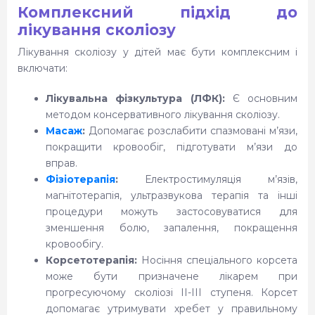
Комплексний підхід до
лікування сколіозу
Лікування сколіозу у дітей має бути комплексним і
включати:
Лікувальна фізкультура (ЛФК):
Є основним
методом консервативного лікування сколіозу.
Масаж
:
Допомагає розслабити спазмовані м’язи,
покращити кровообіг, підготувати м’язи до
вправ.
Фізіотерапія
:
Електростимуляція м’язів,
магнітотерапія, ультразвукова терапія та інші
процедури можуть застосовуватися для
зменшення болю, запалення, покращення
кровообігу.
Корсетотерапія:
Носіння спеціального корсета
може бути призначене лікарем при
прогресуючому сколіозі II-III ступеня. Корсет
допомагає утримувати хребет у правильному