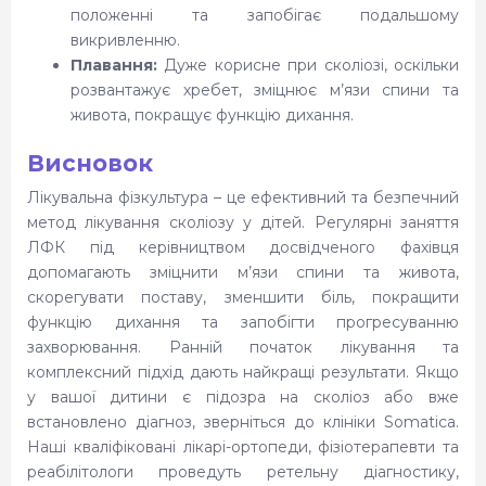
положенні та запобігає подальшому
викривленню.
Плавання:
Дуже корисне при сколіозі, оскільки
розвантажує хребет, зміцнює м’язи спини та
живота, покращує функцію дихання.
Висновок
Лікувальна фізкультура – це ефективний та безпечний
метод лікування сколіозу у дітей. Регулярні заняття
ЛФК під керівництвом досвідченого фахівця
допомагають зміцнити м’язи спини та живота,
скорегувати поставу, зменшити біль, покращити
функцію дихання та запобігти прогресуванню
захворювання. Ранній початок лікування та
комплексний підхід дають найкращі результати. Якщо
у вашої дитини є підозра на сколіоз або вже
встановлено діагноз, зверніться до клініки Somatica.
Наші кваліфіковані лікарі-ортопеди, фізіотерапевти та
реабілітологи проведуть ретельну діагностику,