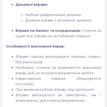
Дихальні вправи:
Глибоке діафрагмальне дихання.
Дихальні вправи з затримкою дихання.
Вправи на баланс та координацію
: стояння на
одній нозі, вправи на нестабільній поверхні.
Особливості виконання вправ:
Вправи повинні виконуватися повільно, плавно,
без різких рухів.
Необхідно стежити за правильністю виконання
вправ, щоб не посилити викривлення хребта.
Навантаження повинне збільшуватися
поступово.
При виникненні болю вправу слід припинити.
Вправи виконуються як симетрично, так і
асиметрично, для корекції викривлення.