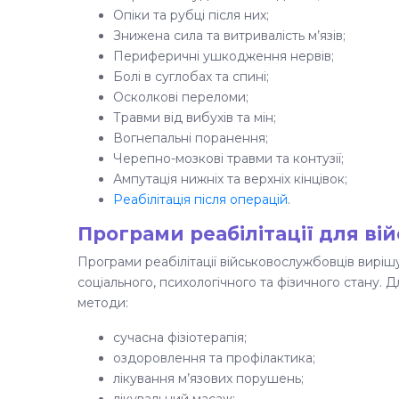
Опіки та рубці після них;
Знижена сила та витривалість м’язів;
Периферичні ушкодження нервів;
Болі в суглобах та спині;
Осколкові переломи;
Травми від вибухів та мін;
Вогнепальні поранення;
Черепно-мозкові травми та контузії;
Ампутація нижніх та верхніх кінцівок;
Реабілітація після операцій
.
Програми реабілітації для ві
Програми реабілітації військовослужбовців виріш
соціального, психологічного та фізичного стану. 
методи:
сучасна фізіотерапія;
оздоровлення та профілактика;
лікування м’язових порушень;