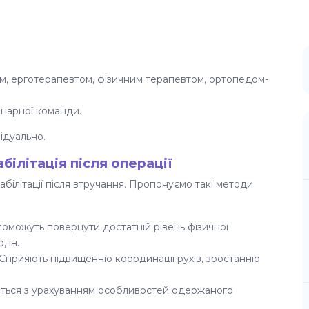
м, ерготерапевтом, фізичним терапевтом, ортопедом-
нарної команди
.
ідуально.
білітація після операції
білітації після втручання. Пропонуємо такі методи
опоможуть повернути достатній рівень фізичної
, ін.
 Сприяють підвищенню координації рухів, зростанню
иться з урахуванням особливостей одержаного