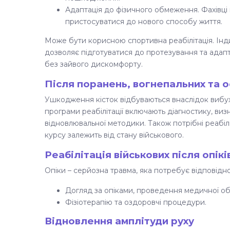
Адаптація до фізичного обмеження. Фахівц
пристосуватися до нового способу життя.
Може бути корисною спортивна реабілітація. Інд
дозволяє підготуватися до протезування та адапт
без зайвого дискомфорту.
Після поранень, вогнепальних та о
Ушкодження кісток відбуваються внаслідок вибухів
програми реабілітації включають діагностику, виз
відновлювальної методики. Також потрібні реабілі
курсу залежить від стану військового.
Реабілітація військових після опікі
Опіки – серйозна травма, яка потребує відповідної
Догляд за опіками, проведення медичної о
Фізіотерапію та оздоровчі процедури.
Відновлення амплітуди руху