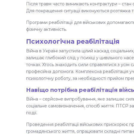
Після травм часто виникають контрактури – стан
Для покращення ситуації виконуються розтяжка та
Програми реабілітації для військових допомагают
фізичну активність.
Психологічна реабілітація
Війна в Україні запустила цілий каскад соціальни
залишає глибокий слід у психіці у цивільного насе
точках. Хтось знаходить сили справлятися з усім
професійна допомога. Комплексна реабілітація уч
психологічну роботу, за необхідності прийом преп
Навіщо потрібна реабілітація вій
Війна – серйозне випробування, яке залишає сильни
соціальне самовизначення, спосіб життя. ПТСР за
події.
Проведення реабілітації військових прискорює п
громадянського життя, опрацювати складні питанн