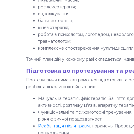
лікувальний масаж;
рефлексотерапія;
водолікування;
бальнеотерапія;
кінезіотерапія;
робота з психологом, логопедом, невролого
травматологом;
комплексне спостереження мультидисциплі
Точний план дій у кожному разі складається індив
Підготовка до протезування та реа
Протезування вимагає грамотної підготовки та реа
реабілітації колишніх військових:
Мануальна терапія, фізіотерапія. Заняття д
активності, розтяжку м’язів, апаратну терапію
Функціональні та психомоторні тренування.
рівня фізичної працездатності.
Реабілітація після травм
, поранень. Провод
пошкодження.