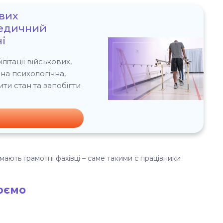
ових
медичний
і
ітації військових,
сна психологічна,
и стан та запобігти
 мають грамотні фахівці – саме такими є працівники
юємо