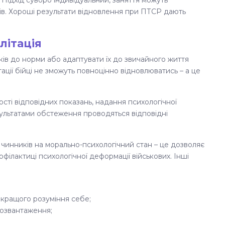
Підхід суворо індивідуальний, заняття можуть
гів. Хороші результати відновлення при ПТСР дають
літація
ків до норми або адаптувати їх до звичайного життя
ітації бійці не зможуть повноцінно відновлюватись – а це
ості відповідних показань, надання психологічної
езультатами обстеження проводяться відповідні
чинників на морально-психологічний стан – це дозволяє
філактиці психологічної деформації військових. Інші
, кращого розуміння себе;
розвантаження;