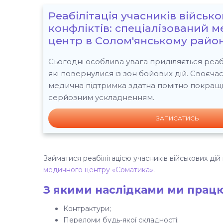
Реабілітація учасників військ
конфліктів: спеціалізований 
центр в Солом'янському район
Сьогодні особлива увага приділяється реабіл
які повернулися із зон бойових дій. Своєча
медична підтримка здатна помітно покращит
серйозним ускладненням.
ЗАПИСАТИСЬ
Займатися реабілітацією учасників військових дій
медичного центру «Соматика»
.
З якими наслідками ми прац
Контрактури;
Переломи будь-якої складності;