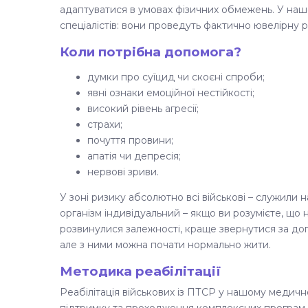
адаптуватися в умовах фізичних обмежень. У на
спеціалістів: вони проведуть фактично ювелірну 
Коли потрібна допомога?
думки про суїцид чи скоєні спроби;
явні ознаки емоційної нестійкості;
високий рівень агресії;
страхи;
почуття провини;
апатія чи депресія;
нервові зриви.
У зоні ризику абсолютно всі військові – служили н
організм індивідуальний – якщо ви розумієте, що
розвинулися залежності, краще звернутися за доп
але з ними можна почати нормально жити.
Методика реабілітації
Реабілітація військових із ПТСР у нашому медичн