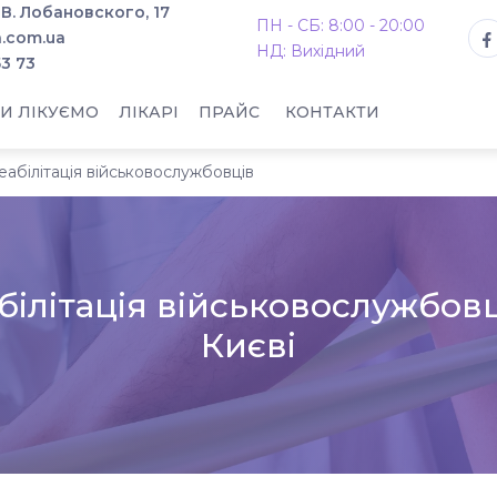
. В. Лобановского, 17
ПН - СБ: 8:00 - 20:00
.com.ua
НД: Вихідний
53 73
И ЛІКУЄМО
ЛІКАРІ
ПРАЙС
КОНТАКТИ
еабілітація військовослужбовців
білітація військовослужбовц
Києві