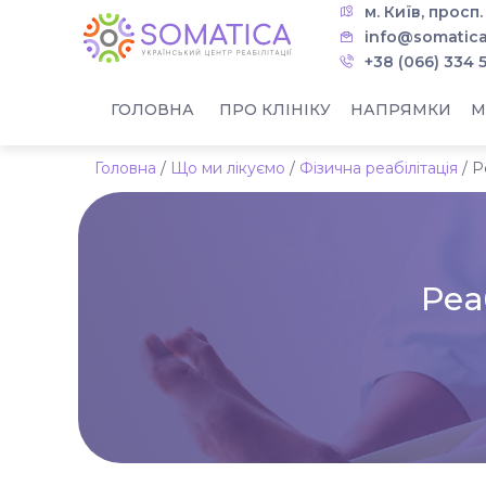
м. Київ, просп
info@somatica
+38 (066) 334 
ГОЛОВНА
ПРО КЛІНІКУ
НАПРЯМКИ
М
Головна
/
Що ми лікуємо
/
Фізична реабілітація
/
Р
Реа