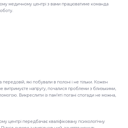
шому медичному центрі з вами працюватиме команда
роботу.
а передовій, які побували в полоні і не тільки. Кожен
 не витримуєте напругу, почалися проблеми з близькими,
омогою. Викреслити із пам’яті погані спогади не можна,
ому центрі передбачає кваліфіковану психологічну