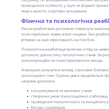
підтримку та проходження комплексних програм. 
проводитися особисто, у групі чи форматі тренін
творчі заняття, спортивні тренування.
Фізична та психологічна реабі
Якісна реабілітація допомагає повернути захисни
після серйозних травм, втрат кінцівок. Без реабіл
впливає на їхню ефективність на полі бою.
Психологічна реабілітація включає огляд за наявн
допомоги, діагностику патологічних станів. За р
психокорекційні чи психотерапевтичні заходи.
Аналізуємо результати впливу стресових бойових 
прогнозувати стан. Окрема увага приділяється про
напрями допомоги:
консультування за кризових станів;
створення умов психосоціальної стабілізації
проведення психологічного та емоційного 
бесіди, соціалізація;