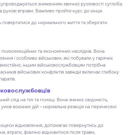
 супроводжується зниженням звичної рухливості суглоба.
 рухові вправи. Важливо пройти курс до кінця.
ь повертатися до нормального життя та зберігати
х, психоемоційних та економічних наслідків. Вона
лення і особливо військових, які побували у гарячих
 самостійно, іншим військовослужбовцям потрібна
асників військових конфліктів завжди включає глибоку
аратів.
ськовослужбовців
й слід на тілі та психіці. Вона змінює свідомість,
 умов воєнних дій – нормальна реакція на перенесені
роцеси відновлення, допомагає повернутись до
я, втрати, фізично відновитися після травм,