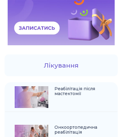
Лікування
Реабілітація після
мастектомії
Онкоортопедична
реабілітація