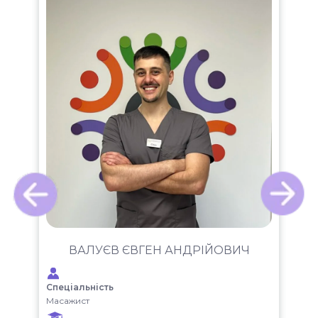
Ч
ВАЛУЄВ ЄВГЕН АНДРІЙОВИЧ
Спеціальність
Спе
Масажист
Фіз