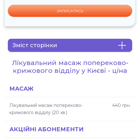
ЗАПИСАТИСЬ
Зміст сторінки
Лікувальний масаж попереково-
Лікувальний масаж попереково-
крижового відділу у Києві - ціна
крижового відділу у Києві - ціна
Що таке масаж попереково-крижової
МАСАЖ
ділянки
Лікувальний масаж попереково-
440 грн.
Показання до масажу попереку
крижового відділу (20 хв.)
Техніка масажу попереково-крижового
відділу
АКЦІЙНІ АБОНЕМЕНТИ