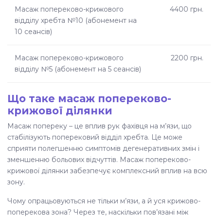
Як проходить сеанс масажу
Масаж попереково-крижового
4400 грн.
відділу хребта №10 (абонемент на
Протипоказання до масажу попереку
10 сеансів)
Курс лікування та тривалість
Масаж попереково-крижового
2200 грн.
відділу №5 (абонемент на 5 сеансів)
Ефект і користь від масажу попереково-
крижової зони
Що таке масаж попереково-
Рекомендації після курсу масажу
крижової ділянки
Масаж попереку – це вплив рук фахівця на м’язи, що
Запис на масаж попереку в центрі
стабілізують поперековий відділ хребта. Це може
Somatica
сприяти
полегшенню симптомів
дегенеративних змін і
зменшенню больових відчуттів.
Масаж попереково-
Поширені запитання
крижової
ділянки забезпечує комплексний вплив на всю
зону.
Чому опрацьовуються не тільки м’язи, а й уся
крижово-
поперекова зона
? Через те, наскільки пов’язані між