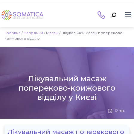
Головна
/
Напрямки
/
Масаж
/
Лікувальний масаж попереково-
крижового відділу
Лікувальний масаж
попереково-крижового
відділу у Києві
12 хв.
Лікувальний масаж поперекового