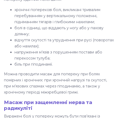
хронічні поперекові болі, викликані тривалим
перебуванням у вертикальному положенні,
підніманням тягарів і глибокими нахилами;
болі в сідниці, що віддають у ногу або у пахову
ділянку;
відчуття скутості та утруднення при русі (поворотах
або нахилах);
напруження м’язів з порушенням постави або
перекосом тулуба;
біль при гіподинамії.
Можна проводити
масаж для попереку при болях
помірних і хронічних: при хронічній напрузі та скутості,
при м’язових спазмах через гіподинамію, а також у
хронічному періоді міжхребцевої грижі.
Масаж при защемленні нерва та
радикуліті
Виражені болі у попереку можуть бути пов’язані із