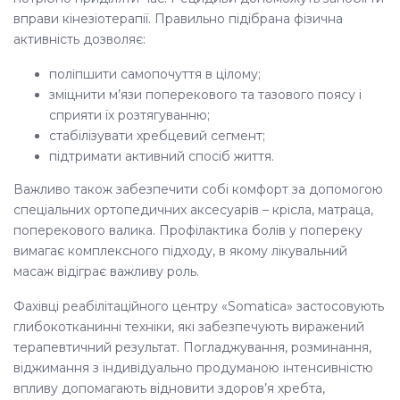
вправи кінезіотерапії. Правильно підібрана фізична
активність дозволяє:
поліпшити самопочуття в цілому;
зміцнити м’язи поперекового та тазового поясу і
сприяти їх розтягуванню;
стабілізувати хребцевий сегмент;
підтримати активний спосіб життя.
Важливо також забезпечити собі комфорт за допомогою
спеціальних ортопедичних аксесуарів – крісла, матраца,
поперекового валика.
Профілактика болів у попереку
вимагає комплексного підходу, в якому лікувальний
масаж відіграє важливу роль.
Фахівці реабілітаційного центру «Somatica» застосовують
глибокотканинні техніки, які забезпечують виражений
терапевтичний результат. Погладжування, розминання,
віджимання з індивідуально продуманою інтенсивністю
впливу допомагають відновити здоров’я хребта,