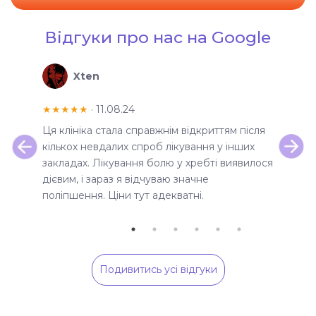
Відгуки про нас на Google
Xten
★★★★★
· 11.08.24
★★★
я мала
Ця клініка стала справжнім відкриттям після
Доброг
сь з
кількох невдалих спроб лікування у інших
остави
ше
закладах. Лікування болю у хребті виявилося
реабил
ли
дієвим, і зараз я відчуваю значне
спинно
ніше
поліпшення. Ціни тут адекватні.
нижней
д час
вмешат
дчувала
реаби
восста
моего 
Подивитись усі відгуки
миниму
5мес и
хожу н