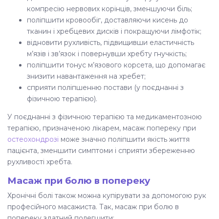
компресію нервових корінців, зменшуючи біль;
поліпшити кровообіг, доставляючи кисень до
тканин і хребцевих дисків і покращуючи лімфотік;
відновити рухливість, підвищивши еластичність
м’язів і зв’язок і повернувши хребту гнучкість;
поліпшити тонус м’язового корсета, що допомагає
знизити навантаження на хребет;
сприяти поліпшенню постави (у поєднанні з
фізичною терапією
).
У поєднанні з
фізичною терапією
та медикаментозною
терапією, призначеною лікарем,
масаж попереку при
остеохондрозі
може значно поліпшити якість життя
пацієнта, зменшити симптоми і сприяти збереженню
рухливості хребта.
Масаж при болю в попереку
Хронічні болі також можна купірувати за допомогою рук
професійного масажиста. Так,
масаж при болю в
попереку
здатний полегшити: