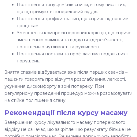
Поліпшення тонусу м’язів спини, в тому числі тих,
що підтримують поперековий відділ.
Поліпшення трофіки тканин, що сприяє відновним
процесам.
Зменшення компресії нервових корінців, що сприяє
зменшенню оніміння та відчуття «дерев’яності»,
поліпшенню чутливості та рухливості.
Поліпшення постави та профілактика подальших її
порушень.
Зняття спазмів відбувається вже після перших сеансів –
пацієнти говорять про відчуття розслаблення, легкості,
усунення дискомфорту в зоні попереку. При
регулярному проведенні процедур можна розраховувати
на стійке поліпшення стану.
Рекомендації після курсу масажу
Завершення курсу лікувального масажу поперекового
відділу не означає, що закріпленню результату більше не
потрібно приділяти час. Рецидиви допоможуть запобігти