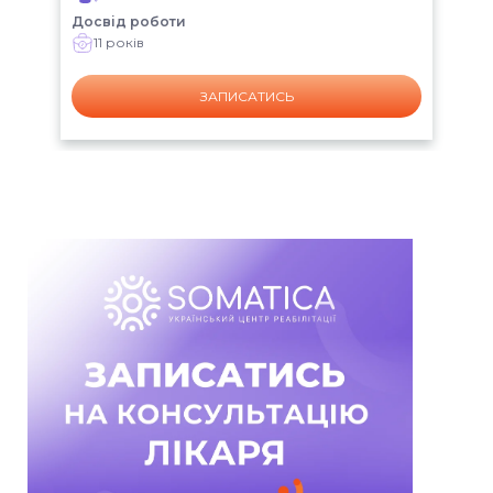
Досвід роботи
Дос
11 років
ЗАПИСАТИСЬ