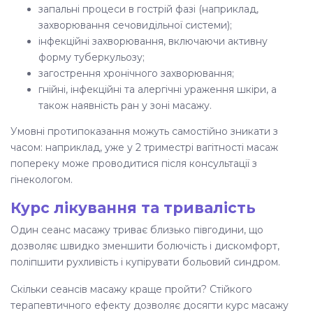
запальні процеси в гострій фазі (наприклад,
захворювання сечовидільної системи);
інфекційні захворювання, включаючи активну
форму туберкульозу;
загострення хронічного захворювання;
гнійні, інфекційні та алергічні ураження шкіри, а
також наявність ран у зоні масажу.
Умовні протипоказання можуть самостійно зникати з
часом: наприклад, уже у 2 триместрі вагітності
масаж
попереку може проводитися після консультації з
гінекологом.
Курс лікування та тривалість
Один сеанс масажу триває близько півгодини, що
дозволяє швидко зменшити болючість і дискомфорт,
поліпшити рухливість і купірувати больовий синдром.
Скільки сеансів масажу
краще пройти? Стійкого
терапевтичного ефекту дозволяє досягти
курс масажу