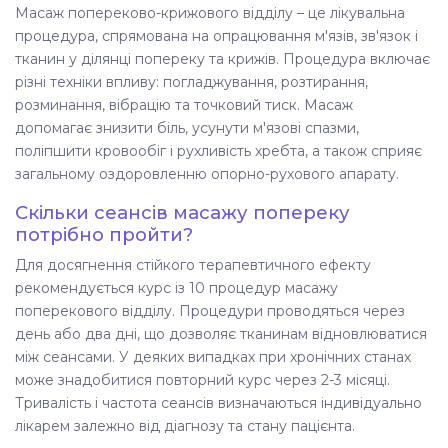
Масаж попереково-крижового відділу – це лікувальна
процедура, спрямована на опрацювання м'язів, зв'язок і
тканин у ділянці попереку та крижів. Процедура включає
різні техніки впливу: погладжування, розтирання,
розминання, вібрацію та точковий тиск. Масаж
допомагає знизити біль, усунути м'язові спазми,
поліпшити кровообіг і рухливість хребта, а також сприяє
загальному оздоровленню опорно-рухового апарату.
Скільки сеансів масажу попереку
потрібно пройти?
Для досягнення стійкого терапевтичного ефекту
рекомендується курс із 10 процедур масажу
поперекового відділу. Процедури проводяться через
день або два дні, що дозволяє тканинам відновлюватися
між сеансами. У деяких випадках при хронічних станах
може знадобитися повторний курс через 2-3 місяці.
Тривалість і частота сеансів визначаються індивідуально
лікарем залежно від діагнозу та стану пацієнта.