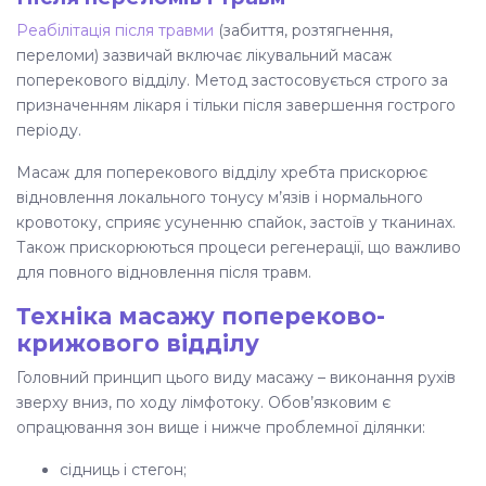
Реабілітація після травми
(забиття, розтягнення,
переломи) зазвичай включає лікувальний масаж
поперекового відділу. Метод застосовується строго за
призначенням лікаря і тільки після завершення гострого
періоду.
Масаж для поперекового відділу хребта прискорює
відновлення локального тонусу м’язів і нормального
кровотоку, сприяє усуненню спайок, застоїв у тканинах.
Також прискорюються процеси регенерації, що важливо
для повного відновлення після травм.
Техніка масажу попереково-
крижового відділу
Головний принцип цього виду масажу – виконання рухів
зверху вниз, по ходу лімфотоку. Обов’язковим є
опрацювання зон вище і нижче проблемної ділянки:
сідниць і стегон;