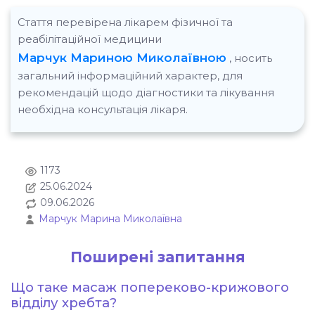
них 10
Стаття перевірена лікарем фізичної та
реабил
реабілітаційної медицини
работа
Марчук Мариною Миколаївною
, носить
которы
приход
загальний інформаційний характер, для
огромн
рекомендацій щодо діагностики та лікування
дальне
необхідна консультація лікаря.
1173
25.06.2024
09.06.2026
Марчук Марина Миколаївна
Поширені запитання
Що таке масаж попереково-крижового
відділу хребта?