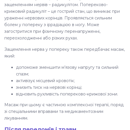
защемленням нервів – радикулітом.
Попереково-
крижовий радикуліт – це гострий стан, що виникає при
ураженні нервових корінців. Проявляється сильним
болем у попереку з іррадіацією в ногу. Може
загостритися при фізичному перенапруженні,
переохолодженні або різких рухах.
Защемлення нерва у попереку
також передбачає масаж,
який:
допоможе зменшити м’язову напругу та сильний
спазм;
активізує місцевий кровотік;
знизить тиск на нервові корінці;
відновить рухливість попереково-крижової зони.
Масаж при цьому є частиною комплексної терапії, поряд
зі спеціальними вправами та медикаментозним
лікуванням.
Після переломів і травм