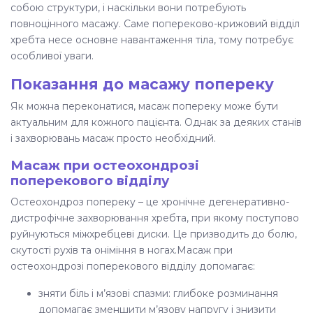
собою структури, і наскільки вони потребують
повноцінного масажу. Саме
попереково-крижовий відділ
хребта
несе основне навантаження тіла, тому потребує
особливої уваги.
Показання до масажу попереку
Як можна переконатися, масаж попереку може бути
актуальним для кожного пацієнта. Однак за деяких станів
і захворювань масаж просто необхідний.
Масаж при остеохондрозі
поперекового відділу
Остеохондроз попереку – це хронічне дегенеративно-
дистрофічне захворювання хребта, при якому поступово
руйнуються міжхребцеві диски. Це призводить до болю,
скутості рухів та оніміння в ногах.
Масаж при
остеохондрозі поперекового відділу
допомагає:
зняти біль і м’язові спазми: глибоке розминання
допомагає зменшити м’язову напругу і знизити