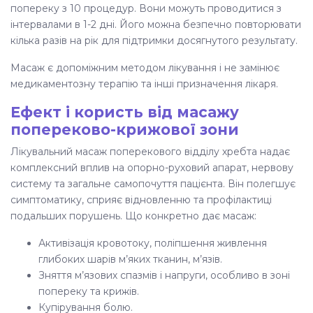
попереку
з 10 процедур. Вони можуть проводитися з
інтервалами в 1-2 дні. Його можна безпечно повторювати
кілька разів на рік для підтримки досягнутого результату.
Масаж є допоміжним методом лікування і не замінює
медикаментозну терапію та інші призначення лікаря.
Ефект і користь від масажу
попереково-крижової зони
Лікувальний масаж поперекового відділу хребта надає
комплексний вплив на опорно-руховий апарат, нервову
систему та загальне самопочуття пацієнта. Він полегшує
симптоматику, сприяє відновленню та профілактиці
подальших порушень. Що конкретно дає масаж:
Активізація кровотоку, поліпшення живлення
глибоких шарів м’яких тканин, м’язів.
Зняття м’язових спазмів і напруги, особливо в зоні
попереку та крижів.
Купірування болю.