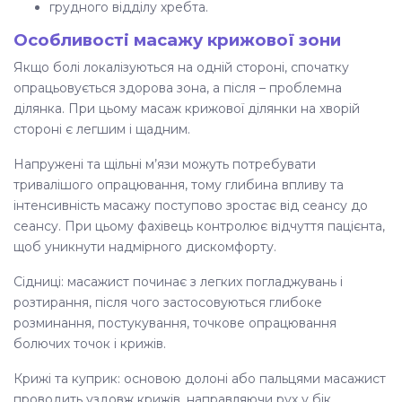
грудного відділу хребта.
Особливості масажу крижової зони
Якщо болі локалізуються на одній стороні, спочатку
опрацьовується здорова зона, а після – проблемна
ділянка. При цьому
масаж крижової ділянки
на хворій
стороні є легшим і щадним.
Напружені та щільні м’язи можуть потребувати
тривалішого опрацювання, тому глибина впливу та
інтенсивність масажу поступово зростає від сеансу до
сеансу. При цьому фахівець контролює відчуття пацієнта,
щоб уникнути надмірного дискомфорту.
Сідниці: масажист починає з легких погладжувань і
розтирання, після чого застосовуються глибоке
розминання, постукування, точкове опрацювання
болючих точок і крижів.
Крижі та куприк: основою долоні або пальцями масажист
проводить уздовж крижів, направляючи рух у бік