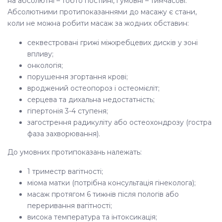
на абсолютні – тобто постійні, і умовні – тимчасові.
Абсолютними протипоказаннями до масажу є стани,
коли не можна робити масаж
за жодних обставин:
секвестровані грижі міжхребцевих дисків у зоні
впливу;
онкологія;
порушення згортання крові;
вроджений остеопороз і остеомієліт;
серцева та дихальна недостатність;
гіпертонія 3-4 ступеня;
загострення радикуліту або остеохондрозу (гостра
фаза захворювання).
До умовних протипоказань належать:
1 триместр вагітності;
міома матки (потрібна консультація гінеколога);
масаж протягом 6 тижнів після пологів або
переривання вагітності;
висока температура та інтоксикація;