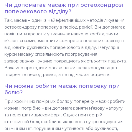
Чи допомагає масаж при остеохондрозі
поперекового відділу?
Так, масаж – один із найефективніших методів лікування
остеохондрозу попереку в період ремісії. Він допомагає
поліпшити кровотік у тканинах навколо хребта, зняти
м'язові спазми, зменшити компресію нервових корінців і
відновити рухливість поперекового відділу. Регулярні
курси масажу сповільнюють прогресування
захворювання і значно покращують якість життя пацієнта.
Важливо проходити масаж тільки після консультації з
лікарем і в період ремісії, а не під час загострення.
Чи можна робити масаж попереку при
болю?
При хронічних помірних болях у попереку масаж робити
можна і потрібно – він допомагає зняти м'язову напругу
та полегшити дискомфорт. Однак при гострій
інтенсивній болі, особливо якщо вона супроводжується
онімінням ніг, порушенням чутливості або рухливості,