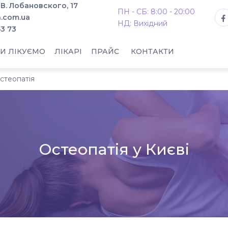
. В. Лобановского, 17
ПН - СБ: 8:00 - 20:00
.com.ua
НД: Вихідний
53 73
И ЛІКУЄМО
ЛІКАРІ
ПРАЙС
КОНТАКТИ
стеопатія
Остеопатія у Києві