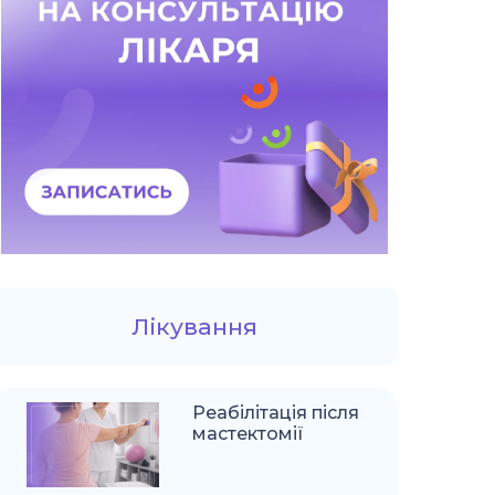
Лікування
Реабілітація після
мастектомії