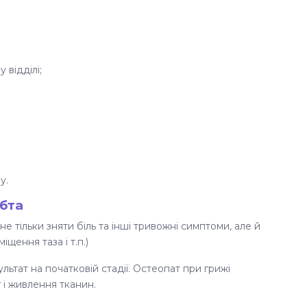
 відділі;
у.
ебта
е тільки зняти біль та інші тривожні симптоми, але й
ення таза і т.п.)
ьтат на початковій стадії. Остеопат при грижі
 і живлення тканин.