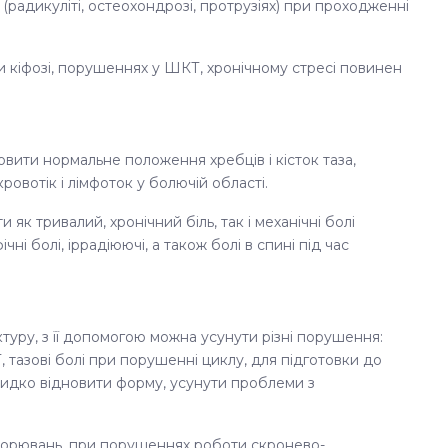
й (радикуліті, остеохондрозі, протрузіях) при проходженні
 кіфозі, порушеннях у ШКТ, хронічному стресі повинен
вити нормальне положення хребців і кісток таза,
кровотік і лімфоток у болючій області.
к тривалий, хронічний біль, так і механічні болі
і болі, іррадіюючі, а також болі в спині під час
ктуру, з її допомогою можна усунути різні порушення:
, тазові болі при порушенні циклу, для підготовки до
швидко відновити форму, усунути проблеми з
хворювань, при порушеннях роботи скронево-