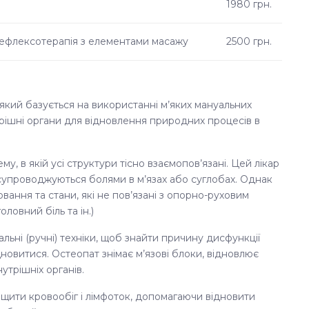
1980 грн.
рефлексотерапія з елементами масажу
2500 грн.
 який базується на використанні м’яких мануальних
нутрішні органи для відновлення природних процесів в
у, в якій усі структури тісно взаємопов’язані. Цей лікар
і супроводжуються болями в м’язах або суглобах. Однак
ання та стани, які не пов’язані з опорно-руховим
ловний біль та ін.)
льні (ручні) техніки, щоб знайти причину дисфункції
ідновитися. Остеопат знімає м’язові блоки, відновлює
утрішніх органів.
ащити кровообіг і лімфоток, допомагаючи відновити