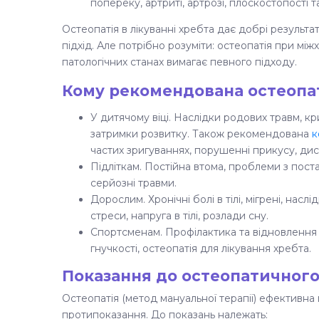
попереку, артриті, артрозі, плоскостопості 
Остеопатія в лікуванні хребта дає добрі результ
підхід. Але потрібно розуміти: остеопатія при мі
патологічних станах вимагає певного підходу.
Кому рекомендована остеопа
У дитячому віці. Наслідки родових травм, к
затримки розвитку. Також рекомендована
к
частих зригуваннях, порушенні прикусу, дис
Підліткам. Постійна втома, проблеми з поста
серйозні травми.
Дорослим. Хронічні болі в тілі, мігрені, нас
стреси, напруга в тілі, розлади сну.
Спортсменам. Профілактика та відновлення п
гнучкості, остеопатія для лікування хребта.
Показання до остеопатичного
Остеопатія (метод мануальної терапії) ефективна 
протипоказання. До показань належать: