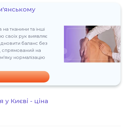
м'янському
 на тканини та інші
ю своїх рук виявляє
відновити баланс без
д спрямований на
 м’яку нормалізацію
 у Києві - ціна