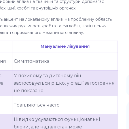
либокий вплив на тканини та структури допомагає
х, шиї, хребті та внутрішніх органах.
ить акцент на локальному впливі на проблемну область.
влення рухливості хребта та суглобів, поліпшення
льтаті спрямованого механічного впливу.
Мануальне лікування
ння
Симптоматика
с
У похилому та дитячому віці
за
застосовується рідко, у стадії загострення
не показано
Трапляються часто
Швидко усуваються функціональні
блоки, але надалі стан може