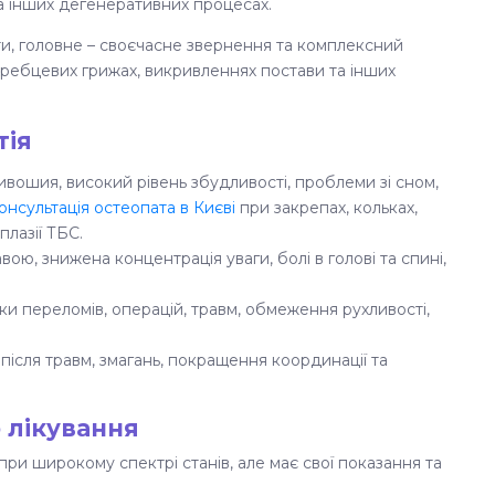
та інших дегенеративних процесах.
ати, головне – своєчасне звернення та комплексний
жхребцевих грижах, викривленнях постави та інших
тія
ривошия, високий рівень збудливості, проблеми зі сном,
онсультація остеопата в Києві
при закрепах, кольках,
плазії ТБС.
вою, знижена концентрація уваги, болі в голові та спині,
лідки переломів, операцій, травм, обмеження рухливості,
ісля травм, змагань, покращення координації та
 лікування
при широкому спектрі станів, але має свої показання та