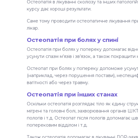
Остеопатія в лікуванні сколіозу та інших патологі
курсу дає хороші результати.
Саме тому проводити остеопатичне лікування при
лікар.
Остеопатія при болях у спині
Остеопатія при болях у попереку допомагає відно
усунути спазм м’язів і зв’язок, а також покращити 
Остеопат при болях у попереку допоможе усунути я
(наприклад, через порушення постави), неспецифічн
вагітності або через травму.
Остеопатія при інших станах
Оскільки остеопатія розглядає тіло як єдину стру
мігрені та головні болі, захворювання органів ШКТ
пологів і т.д. Остеопат після пологів допомагає 
поперековим відділом і т.д.
Також остеопатія допомагає в лікуванні ЛОР-за