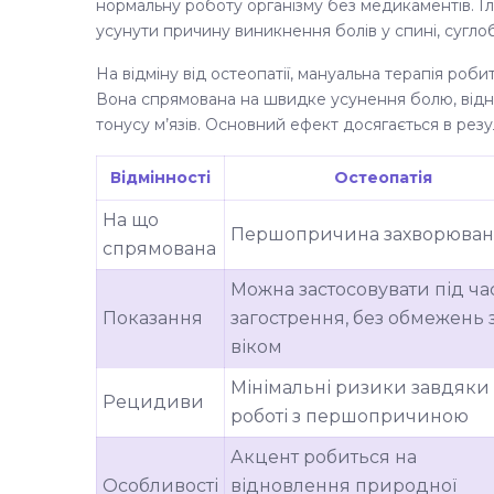
нормальну роботу організму без медикаментів. Г
усунути причину виникнення болів у спині, суглоба
На відміну від остеопатії, мануальна терапія роб
Вона спрямована на швидке усунення болю, відно
тонусу м’язів. Основний ефект досягається в резу
Відмінності
Остеопатія
На що
Першопричина захворюва
спрямована
Можна застосовувати під ча
Показання
загострення, без обмежень 
віком
Мінімальні ризики завдяки
Рецидиви
роботі з першопричиною
Акцент робиться на
Особливості
відновлення природної