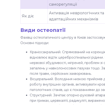
саморегуляції
Активація неврологічних та
Як діє
адаптаційних механізмів
Види остеопатії
Фахівці остеопатичного центру в Києві застосову
Основні підходи:
Краніосакральний. Спрямований на корекцію
відновлює відтік цереброспінальної рідини.
нервової збудливості, мігреней, проблем зі
запалень у навколоносових пазухах тощо. За
після травм, серйозних захворювань.
Вісцеральний. Володіння низкою прийомів д
роботу внутрішніх органів, активізувати кр
патологічних станів, що є показаннями до з
Структурний. Зачіпає опорно-руховий апара
при грижах, цервікалгії, радикуліті, вираже