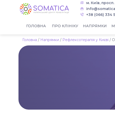
м. Київ, просп
info@somatica
+38 (066) 334 
ГОЛОВНА
ПРО КЛІНІКУ
НАПРЯМКИ
М
Головна
/
Напрямки
/
Рефлексотерапія у Києві
/
О