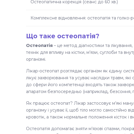
Остеопатична корекція (сеанс до 60 хв.)
Комплексне відновлення: остеопатія та голко-
Що таке остеопатія?
Остеопатія
– це метод діагностики та лікування,
технік для впливу на кістки, м’язи, суглоби та в
організмі.
Лікар-остеопат розглядає організм як єдину систем
лікує захворювання та усуває наслідки травм, як
до сфери його компетенції входять також захворюв
апаратом безпосередньо (наприклад, безсоння, го
Як працює остеопат? Лікар застосовує м’які мануа
організму і усуває її, щоб тіло могло самостійно в
кровотік, а також нормальне положення кісток і вн
Остеопатія допомагає зняти м’язові спазми, покр