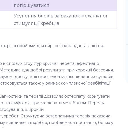
погіршуватися
Усунення блоків за рахунок механічної
стимуляції хребців
ють різні прийоми для вирішення завдань пацієнта.
 кісткових структур крижів і черепа, ефективно
 Методика дає добрі результати при корекції безсоння,
 слухом, дисфункції скронево-нижньощелепних суглобів,
стосовується також у рамках комплексної реабілітації
іагностики та терапії дозволяє остеопату коригувати
ово- та лімфоток, прискорювати метаболізм. Перелік
астосування, широкий.
т, хребет. Структурна остеопатична терапія показана
ному викривленні хребта, проблемах з поставою, болях у