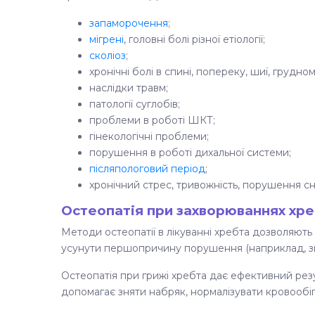
запаморочення
;
мігрені
, головні болі різної етіології;
сколіоз
;
хронічні болі в спині, попереку, шиї, грудному
наслідки травм;
патології суглобів;
проблеми в роботі ШКТ;
гінекологічні проблеми;
порушення в роботі дихальної системи;
післяпологовий період
;
хронічний стрес, тривожність, порушення сн
Остеопатія при захворюваннях хр
Методи остеопатії в лікуванні хребта дозволяють н
усунути першопричину порушення (наприклад, зміщ
Остеопатія при грижі хребта дає ефективний резул
допомагає зняти набряк, нормалізувати кровообіг