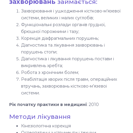
захворювань
займається:
Захворювання і ушкодження кістково-м’язевої
системи, великих і малих суглобів;
Функціональні розлади органів грудної,
брюшної порожнини і тазу;
Корекція діафрагмальних порушень;
Діагностика та лікування захворювань і
порушень стопи;
Діагностика і лікування порушень постави і
викривлень хребта;
Робота з хронічним болем;
Реабілітація хворих після травм, операційних
втручань, захворювань кістково-м’язевоі
системи.
Рік початку практики в медицині
: 2010
Методи лікування
Кінезіологічна корекція
Остеопатичні інструменти і техніки