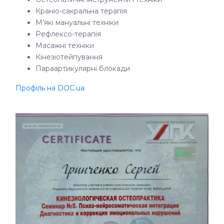
Краніо-сакральна терапія
М’які мануальні техніки
Рефлексо-терапія
Масажні техніки
Кінезіотейпування
Параартикулярні блокади
Профіль на DOC.ua