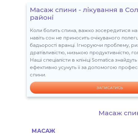
Масаж спини - лікування в Со
районі
Коли болить спина, важко зосередитися на 
навіть сон не приносить очікуваного полег
бадьорості вранці. Ігноруючи проблему, риз
дратівливістю, низькою продуктивністю, г
Наші спеціалісти в клініці Somatica знайдут
ефективно усунуть її за допомогою профес
спини.
ЗАПИСАТИСЬ
Масаж спин
МАСАЖ