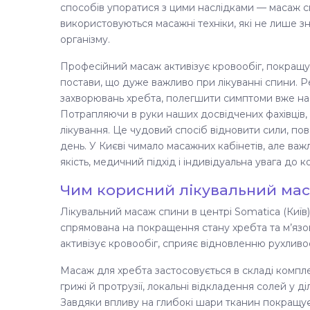
способів упоратися з цими наслідками — масаж сп
використовуються масажні техніки, які не лише 
організму.
Професійний масаж активізує кровообіг, покращує
постави, що дуже важливо при лікуванні спини. Р
захворювань хребта, полегшити симптоми вже на
Потрапляючи в руки наших досвідчених фахівців,
лікування. Це чудовий спосіб відновити сили, пове
день. У Києві чимало масажних кабінетів, але ва
якість, медичний підхід і індивідуальна увага до 
Чим корисний лікувальний ма
Лікувальний масаж спини в центрі Somatica (Київ
спрямована на покращення стану хребта та м’язов
активізує кровообіг, сприяє відновленню рухливос
Масаж для хребта застосовується в складі комплекс
грижі й протрузії, локальні відкладення солей у діл
Завдяки впливу на глибокі шари тканин покращуєт