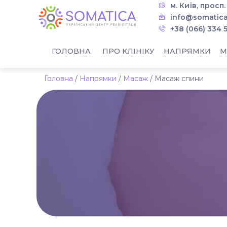
м. Київ, просп
info@somatica
+38 (066) 334 
ГОЛОВНА
ПРО КЛІНІКУ
НАПРЯМКИ
М
Головна
/
Напрямки
/
Масаж
/
Масаж спини