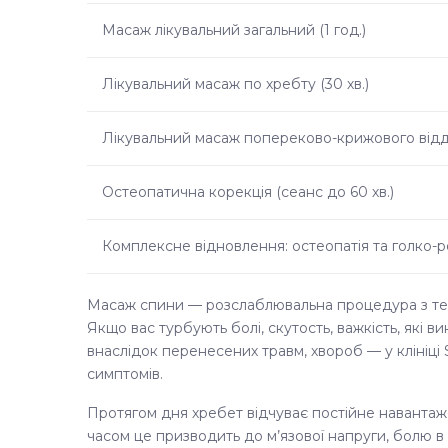
Масаж лікувальний загальний (1 год.)
Лікувальний масаж по хребту (30 хв.)
Лікувальний масаж попереково-крижового відділ
Остеопатична корекція (сеанс до 60 хв.)
Комплексне відновлення: остеопатія та голко-
Масаж спини — розслаблювальна процедура з т
Якщо вас турбують болі, скутость, важкість, які 
внаслідок перенесених травм, хвороб — у клініц
симптомів.
Протягом дня хребет відчуває постійне навантаже
часом це призводить до м’язової напруги, болю в 