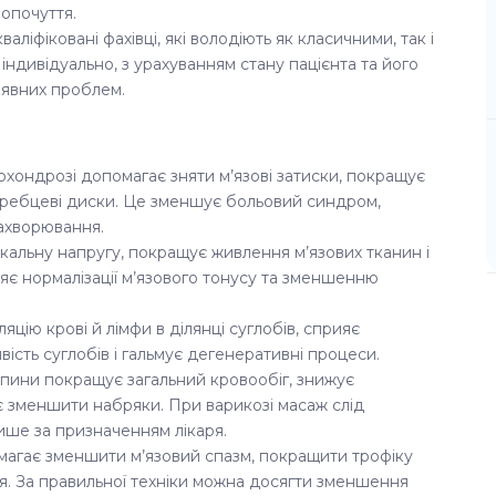
мопочуття.
ліфіковані фахівці, які володіють як класичними, так і
індивідуально, з урахуванням стану пацієнта та його
аявних проблем.
охондрозі допомагає зняти м’язові затиски, покращує
іжхребцеві диски. Це зменшує больовий синдром,
захворювання.
окальну напругу, покращує живлення м’язових тканин і
є нормалізації м’язового тонусу та зменшенню
цію крові й лімфи в ділянці суглобів, сприяє
ість суглобів і гальмує дегенеративні процеси.
пини покращує загальний кровообіг, знижує
є зменшити набряки. При варикозі масаж слід
ише за призначенням лікаря.
магає зменшити м’язовий спазм, покращити трофіку
ня. За правильної техніки можна досягти зменшення