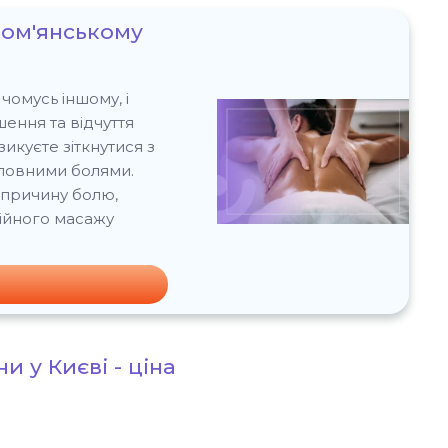
лом'янському
чомусь іншому, і
шення та відчуття
икуєте зіткнутися з
оловними болями.
ь причину болю,
ійного масажу
и у Києві - ціна