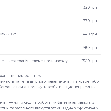
1320 грн.
770 грн.
у (20 хв.)
440 грн.
1980 грн.
рефлексотерапія з елементами масажу
2500 грн.
ерапевтичним ефектом.
виникають на тлі надмірного навантаження на хребет або
і Somatica вам допоможуть позбутися цих неприємних
ння — чи то сидяча робота, чи фізична активність. З
спині та загального відчуття втоми. Один з ефективних