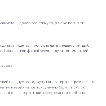
 масажиста — додаткова стимуляція може посилити
одиться лише після консультації зі спеціалістом, щоб
ові діагностики фахівці рекомендують оптимальний
масажів.
 який поєднує погладжування, розтирання, розминання
няттю м’язової напруги, усуненню болю та скутості.
ак і в складі терапії при захворюваннях хребта та