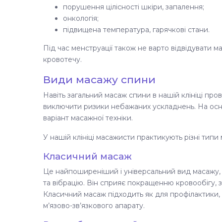
порушення цілісності шкіри, запалення;
онкологія;
підвищена температура, гарячкові стани.
Під час менструації також не варто відвідувати
кровотечу.
Види масажу спини
Навіть загальний масаж спини в нашій клініці пров
виключити ризики небажаних ускладнень. На осн
варіант масажної техніки.
У нашій клініці масажисти практикують різні типи 
Класичний масаж
Це найпоширеніший і універсальний вид масажу,
та вібрацію. Він сприяє покращенню кровообігу, з
Класичний масаж підходить як для профілактики, т
м’язово-зв’язкового апарату.