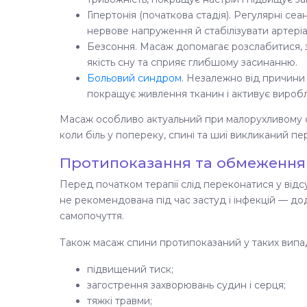
Гіпертонія (початкова стадія). Регулярні с
нервове напруження й стабілізувати артеріа
Безсоння. Масаж допомагає розслабитися, 
якість сну та сприяє глибшому засинанню.
Больовий синдром
. Незалежно від причини
покращує живлення тканин і активує вироб
Масаж особливо актуальний при малорухливому сп
коли біль у попереку, спині та шиї викликаний п
Протипоказання та обмеження
Перед початком терапії слід переконатися у відс
не рекомендована під час застуд і інфекцій — до
самопочуття.
Також масаж спини протипоказаний у таких випа
підвищений тиск;
загострення захворювань судин і серця;
тяжкі травми;