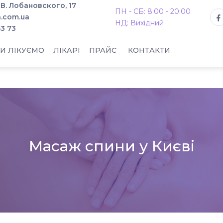
. В. Лобановского, 17
ПН - СБ: 8:00 - 20:00
.com.ua
НД: Вихідний
53 73
И ЛІКУЄМО
ЛІКАРІ
ПРАЙС
КОНТАКТИ
Масаж спини у Києві