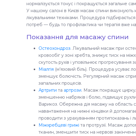
нормалізується тонус і покращується загальне са
У нашому салоні в Києві масаж спини виконують ква
лікувальними техніками. Процедура підбирається 
потреб — будь то профілактика чи терапія вже н
Показання для масажу спини
Остеохондроз
. Лікувальний масаж при осте
кровообіг у зоні хребта, знижує тиск на м
скутость рухів і уповільнює прогресування 
Міалгія
(м’язовий біль). Процедура усуває л
зменшує болючість. Регулярний масаж сприя
запальних процесів.
Артрити
та
артрози
. Масаж покращує циркуля
зменшенню набряків і болю, підвищує рухлив
Варикоз. Обережна дія масажу на область с
навантаження на нижні кінцівки й допомага
проводити з урахуванням протипоказань і л
Міжхребцеві грижі
та протрузії. Масаж допо
тканин, зменшити тиск на нервові закінчен