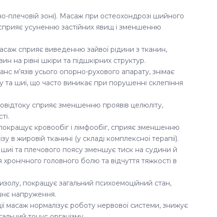
но-плечовій зоні). Масаж при остеохондрозі шийного
, сприяє усуненню застійних явищ і зменшенню
масаж сприяє виведенню зайвої рідини з тканин,
ин на рівні шкіри та підшкірних структур.
нс м’язів усього опорно-рухового апарату, знімає
та шиї, що часто виникає при порушенні склепіння
фовідтоку сприяє зменшенню проявів целюліту,
ті.
покращує кровообіг і лімфообіг, сприяє зменшенню
у в жировій тканині (у складі комплексної терапії).
ів шиї та плечового поясу зменшує тиск на судини й
 хронічного головного болю та відчуття тяжкості в
изолу, покращує загальний психоемоційний стан,
ішнє напруження.
ії масаж нормалізує роботу нервової системи, знижує
гальний тонус організму.