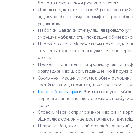
болю та покращення рухливості хребта.
Локальні відкладення солей («холка» в ший
відділу хребта стимулює лімфо- і кровообіг
ущільнень.
Набряки. Завдяки стимуляції лімфовідтоку 
зменшує набряклість і покращує обмін речов
Плоскостопість. Масаж спини покращує бала
компенсаторне перенапруження в попереку 
стопи.
Целюліт. Поліпшення мікроциркуляції й лім
розгладженню шкіри, підвищенню її пружнос
Ожиріння. Масаж стимулює обмін речовин, 
застійних явищ і пришвидшує процеси ліполіз
Головні болі напруги
. Зняття напруги з м’яз
нервові закінчення, що допомагає позбутися
голові.
Стреси. Масаж сприяє зниженню рівня корт
відновлює сон, знімає дратівливість і внутр
Неврози. Завдяки м’якій розслаблювальній д
тривожність, покращує настрій і підвищує за