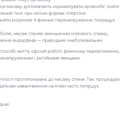
еанси масажу допомагають нормалізувати кровообіг, зняти
льний тиск при легких формах гіпертонії.
зняти розумове й фізичне перенапруження, покращує
 болю, масаж сприяє зменшенню м’язового спазму,
лення ендорфінів — природних знеболювальних.
особі життя, офісній роботі, фізичному перевтомленні,
еренапруженням і застійними явищами.
утності протипоказань до масажу спини. Так, процедура
даткове навантаження на м’язи часто погіршує
дках: