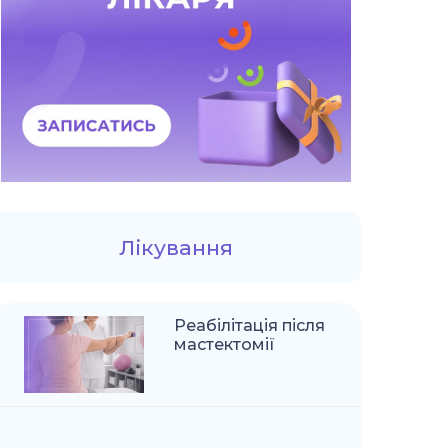
Лікування
Реабілітація після
мастектомії