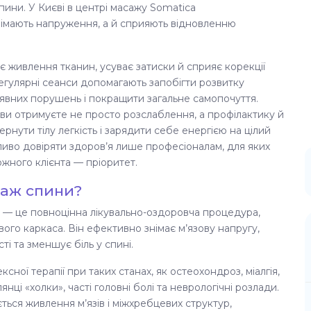
ини. У Києві в центрі масажу Somatica
знімають напруження, а й сприяють відновленню
 живлення тканин, усуває затиски й сприяє корекції
егулярні сеанси допомагають запобігти розвитку
явних порушень і покращити загальне самопочуття.
 ви отримуєте не просто розслаблення, а профілактику й
рнути тілу легкість і зарядити себе енергією на цілий
жливо довіряти здоров’я лише професіоналам, для яких
кожного клієнта — пріоритет.
саж спини?
) — це повноцінна лікувально-оздоровча процедура,
ого каркаса. Він ефективно знімає м’язову напругу,
ті та зменшує біль у спині.
ної терапії при таких станах, як остеохондроз, міалгія,
янці «холки», часті головні болі та неврологічні розлади.
ься живлення м’язів і міжхребцевих структур,