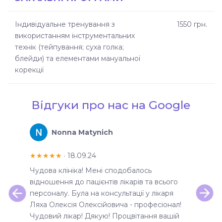
Індивідуальне тренування з
1550 грн.
використанням інструментальних
технік (тейпування; суха голка;
блейди) та елементами мануальної
корекції
Відгуки про нас на Google
Nonna Matynich
★★★★★
· 18.09.24
★★★
 .
Чудова клініка! Мені сподобалось
Відвід
а зі
відношення до пацієнтів лікарів та всього
змогу о
персоналу. Була на консультації у лікаря
часу м
Ляха Олексія Олексійовича - професіонал!
відвід
Чудовий лікар! Дякую! Процвітання вашій
була кл