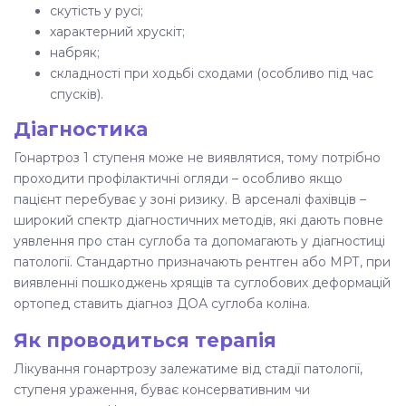
скутість у русі;
характерний хрускіт;
набряк;
складності при ходьбі сходами (особливо під час
спусків).
Діагностика
Гонартроз 1 ступеня може не виявлятися, тому потрібно
проходити профілактичні огляди – особливо якщо
пацієнт перебуває у зоні ризику. В арсеналі фахівців –
широкий спектр діагностичних методів, які дають повне
уявлення про стан суглоба та допомагають у діагностиці
патології. Стандартно призначають рентген або МРТ, при
виявленні пошкоджень хрящів та суглобових деформацій
ортопед ставить діагноз ДОА суглоба коліна.
Як проводиться терапія
Лікування гонартрозу залежатиме від стадії патології,
ступеня ураження, буває консервативним чи