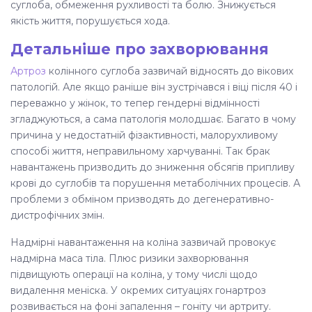
Симптоми
суглоба, обмеження рухливості та болю. Знижується
якість життя, порушується хода.
Діагностика
Детальніше про захворювання
Як проводиться терапія
Артроз
колінного суглоба зазвичай відносять до вікових
патологій. Але якщо раніше він зустрічався і віці після 40 і
Профілактика
переважно у жінок, то тепер гендерні відмінності
згладжуються, а сама патологія молодшає. Багато в чому
Поради та рекомендації
причина у недостатній фізактивності, малорухливому
способі життя, неправильному харчуванні. Так брак
Ускладнення
навантажень призводить до зниження обсягів припливу
крові до суглобів та порушення метаболічних процесів. А
Лікування гонартрозу колінного суглоба
проблеми з обміном призводять до дегенеративно-
у Києві
дистрофічних змін.
Надмірні навантаження на коліна зазвичай провокує
Гонартроз колінного суглоба - лікування у
надмірна маса тіла. Плюс ризики захворювання
Києві - ціна
підвищують операції на коліна, у тому числі щодо
видалення меніска. У окремих ситуаціях гонартроз
Часті запитання
розвивається на фоні запалення – гоніту чи артриту.