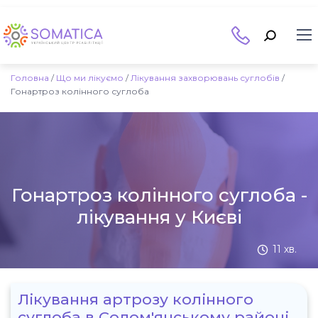
Головна
/
Що ми лікуємо
/
Лікування захворювань суглобів
/
Гонартроз колінного суглоба
Гонартроз колінного суглоба -
лікування у Києві
11 хв.
Лікування артрозу колінного
суглоба в Солом'янському районі