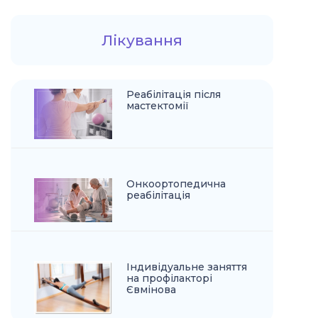
Лікування
Реабілітація після
мастектомії
Онкоортопедична
реабілітація
Індивідуальне заняття
на профілакторі
Євмінова