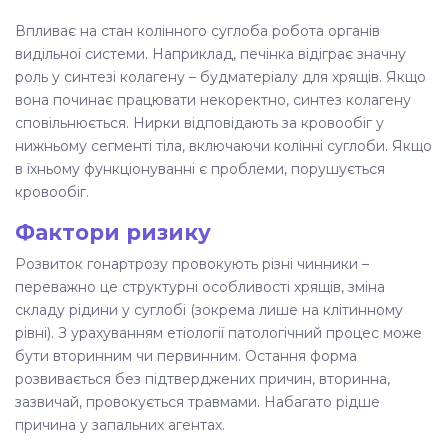
Джерела
Впливає на стан колінного суглоба робота органів
видільної системи. Наприклад, печінка відіграє значну
роль у синтезі колагену – будматеріалу для хрящів. Якщо
вона починає працювати некоректно, синтез колагену
сповільнюється. Нирки відповідають за кровообіг у
нижньому сегменті тіла, включаючи колінні суглоби. Якщо
в їхньому функціонуванні є проблеми, порушується
кровообіг.
Фактори ризику
Розвиток гонартрозу провокують різні чинники –
переважно це структурні особливості хрящів, зміна
складу рідини у суглобі (зокрема лише на клітинному
рівні). З урахуванням етіології патологічний процес може
бути вторинним чи первинним. Остання форма
розвивається без підтверджених причин, вторинна,
зазвичай, провокується травмами. Набагато рідше
причина у запальних агентах.