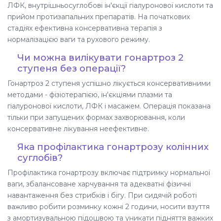
ЛФК, внутрішньосуглобові ін'єкції гіалуронової кислоти та
прийом протизапальних препаратів. На початкових
стадіях ефективна консервативна терапія з
нормалізацією ваги та рухового режиму.
Чи можна вилікувати гонартроз 2
ступеня без операції?
Гонартроз 2 ступеня успішно лікується консервативними
методами - фізіотерапією, ін'єкціями плазми та
гіалуронової кислоти, ЛФК і масажем. Операція показана
тільки при запущених формах захворювання, коли
консервативне лікування неефективне.
Яка профілактика гонартрозу колінних
суглобів?
Профілактика гонартрозу включає підтримку нормальної
ваги, збалансоване харчування та адекватні фізичні
навантаження без стрибків і бігу. При сидячій роботі
важливо робити розминку кожні 2 години, носити взуття
з амортизувальною підошвою та уникати підняття важких