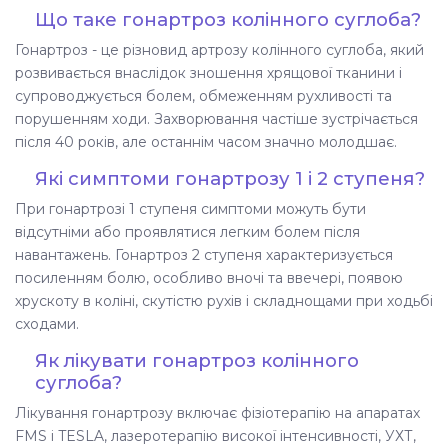
Що таке гонартроз колінного суглоба?
Гонартроз - це різновид артрозу колінного суглоба, який
розвивається внаслідок зношення хрящової тканини і
супроводжується болем, обмеженням рухливості та
порушенням ходи. Захворювання частіше зустрічається
після 40 років, але останнім часом значно молодшає.
Які симптоми гонартрозу 1 і 2 ступеня?
При гонартрозі 1 ступеня симптоми можуть бути
відсутніми або проявлятися легким болем після
навантажень. Гонартроз 2 ступеня характеризується
посиленням болю, особливо вночі та ввечері, появою
хрускоту в коліні, скутістю рухів і складнощами при ходьбі
сходами.
Як лікувати гонартроз колінного
суглоба?
Лікування гонартрозу включає фізіотерапію на апаратах
FMS і TESLA, лазеротерапію високої інтенсивності, УХТ,