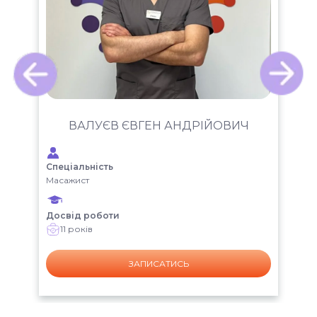
ДА
Ч
ВАЛУЄВ ЄВГЕН АНДРІЙОВИЧ
ВО
Спеціальність
Спе
Масажист
Фіз
Досвід роботи
Дос
11 років
ЗАПИСАТИСЬ