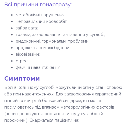
Всі причини гонартрозу:
метаболічні порушення;
неправильний кровообіг;
зайва вага;
травми, захворювання, запалення у суглобі;
ендокринні, гормональні проблеми;
вроджені аномалії будови;
вікові зміни;
стрес;
фізичні навантаження.
Симптоми
Болі в колінному суглобі можуть виникати у стані спокою
або при навантаженнях. Для захворювання характерний
нічний та вечірній больовий синдром, він може
посилюватись під впливом метеорологічних факторів
(вони провокують зростання тиску у суглобовій
порожнині). Скаржаться пацієнти на: