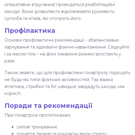
оперативне втручання) проводяться реабілітаційні
заходи. Вони дозволяють відновлювати рухливість
суглоба та м’язів, які оточують його.
Профілактика
Основні профілактичні рекомендації – збалансоване
харчування та адекватні фізичні навантаження. Слідкуйте
і за масою тіла – на фоні ожиріння ризики зростають у
рази.
Також зважте, що для профілактики гонартрозу підходять
не будь-які типи фізичних активностей. Так важка
атлетика, стрибки та біг швидше завдадуть шкоди, ніж
користі.
Поради та рекомендації
При гонартрозі протипоказані:
силові тренування;
підняття тягарів та контактні види спорту;