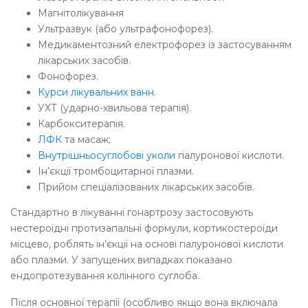
Магнітолікування
Ультразвук (або ультрафонофорез).
Медикаментозний електрофорез із застосуванням
лікарських засобів.
Фонофорез.
Курси лікувальних ванн
.
УХТ (ударно-хвильова терапія).
Карбокситерапія.
ЛФК
та ​​масаж;
Внутрішньосуглобові уколи
гіалуронової кислоти.
Ін’єкції тромбоцитарної плазми.
Прийом спеціалізованих лікарських засобів.
Стандартно в лікуванні гонартрозу застосовують
нестероїдні протизапальні формули, кортикостероїди
місцево, роблять ін’єкції на основі гіалуронової кислоти
або плазми. У запущених випадках показано
ендопротезування колінного суглоба.
Після основної терапії (особливо якщо вона включала