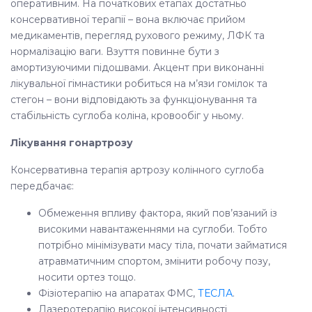
оперативним. На початкових етапах достатньо
консервативної терапії – вона включає прийом
медикаментів, перегляд рухового режиму, ЛФК та ​​
нормалізацію ваги. Взуття повинне бути з
амортизуючими підошвами. Акцент при виконанні
лікувальної гімнастики робиться на м’язи гомілок та
стегон – вони відповідають за функціонування та
стабільність суглоба коліна, кровообіг у ньому.
Лікування гонартрозу
Консервативна терапія артрозу колінного суглоба
передбачає:
Обмеження впливу фактора, який пов’язаний із
високими навантаженнями на суглоби. Тобто
потрібно мінімізувати масу тіла, почати займатися
атравматичним спортом, змінити робочу позу,
носити ортез тощо.
Фізіотерапію на апаратах ФМС,
ТЕСЛА
.
Лазеротерапію високої інтенсивності