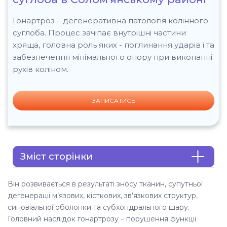
Гонартроз – дегенеративна патологія колінного
суглоба. Процес зачіпає внутрішні частини
хряща, головна роль яких - поглинання ударів і та
забезпечення мінімального опору при виконанні
рухів коліном.
ЗАПИСАТИСЬ
Зміст сторінки
Детальніше про захворювання
Він розвивається в результаті зносу тканин, супутньої
дегенерації м’язових, кісткових, зв’язкових структур,
Фактори ризику
синовіальної оболонки та субхондрального шару.
Головний наслідок гонартрозу – порушення функції