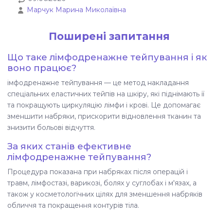
Марчук Марина Миколаївна
Поширені запитання
Що таке лімфодренажне тейпування і як
воно працює?
імфодренажне тейпування — це метод накладання
спеціальних еластичних тейпів на шкіру, які піднімають її
та покращують циркуляцію лімфи і крові. Це допомагає
зменшити набряки, прискорити відновлення тканин та
знизити больові відчуття.
За яких станів ефективне
лімфодренажне тейпування?
Процедура показана при набряках після операцій і
травм, лімфостазі, варикозі, болях у суглобах і м'язах, а
також у косметологічних цілях для зменшення набряків
обличчя та покращення контурів тіла.