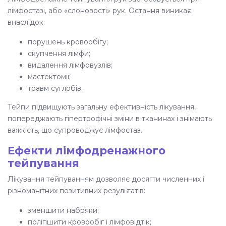
лімфостазі, або «слоновості» рук. Остання виникає
внаслідок:
порушень кровообігу;
скупчення лімфи;
видалення лімфовузлів;
мастектомії;
травм суглобів.
Тейпи підвищують загальну ефективність лікування,
попереджають гіпертрофічні зміни в тканинах і знімають
важкість, що супроводжує лімфостаз.
Ефекти лімфодренажного
тейпування
Лікування тейпуванням
дозволяє досягти численних і
різноманітних позитивних результатів:
зменшити набряки;
поліпшити кровообіг і лімфовідтік;