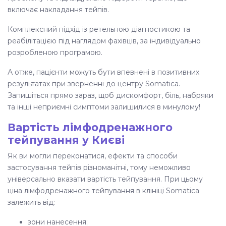
включає накладання тейпів.
Комплексний підхід із ретельною діагностикою та
реабілітацією під наглядом фахівців, за індивідуально
розробленою програмою.
А отже, пацієнти можуть бути впевнені в позитивних
результатах при зверненні до центру Somatica.
Запишіться прямо зараз, щоб дискомфорт, біль, набряки
та інші неприємні симптоми залишилися в минулому!
Вартість лімфодренажного
тейпування у Києві
Як ви могли переконатися, ефекти та способи
застосування тейпів різноманітні, тому неможливо
універсально вказати вартість тейпування. При цьому
ціна лімфодренажного тейпування в клініці Somatica
залежить від:
зони нанесення;