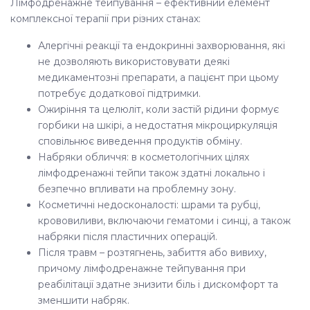
Лімфодренажне тейпування – ефективний елемент
комплексної терапії при різних станах:
Алергічні реакції та ендокринні захворювання, які
не дозволяють використовувати деякі
медикаментозні препарати, а пацієнт при цьому
потребує додаткової підтримки.
Ожиріння та целюліт, коли застій рідини формує
горбики на шкірі, а недостатня мікроциркуляція
сповільнює виведення продуктів обміну.
Набряки обличчя: в косметологічних цілях
лімфодренажні тейпи також здатні локально і
безпечно впливати на проблемну зону.
Косметичні недосконалості: шрами та рубці,
крововиливи, включаючи гематоми і синці, а також
набряки після пластичних операцій.
Після травм – розтягнень, забиття або вивиху,
причому
лімфодренажне тейпування при
реабілітації
здатне знизити біль і дискомфорт та
зменшити набряк.