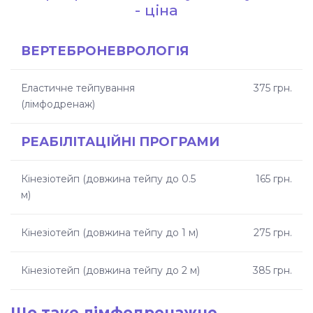
ціна
- ціна
Що таке лімфодренажне тейпування
ВЕРТЕБРОНЕВРОЛОГІЯ
Показання до лімфодренажного
Еластичне тейпування
375 грн.
тейпування
(лімфодренаж)
Види лімфодренажного тейпування
РЕАБІЛІТАЦІЙНІ ПРОГРАМИ
Ефекти лімфодренажного тейпування
Кінезіотейп (довжина тейпу до 0.5
165 грн.
Як проходить процедура
м)
лімфодренажного тейпування
Кінезіотейп (довжина тейпу до 1 м)
275 грн.
Переваги лімфодренажного тейпування
у Somatica
Кінезіотейп (довжина тейпу до 2 м)
385 грн.
Вартість лімфодренажного тейпування у
Києві
Що таке лімфодренажне