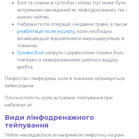
Болі та спазми в суглобах і м’язах (тут може бути
актуальним накладання як лімфодренажних, так і
кінезіо-тейпів).
Набряки після операцій і недавніх травм, а також
реабілітація після інсульту
, коли необхідно
якнайшвидше відновлювати мікроциркуляцію в
тканинах.
Головні болі
напруги і цервікогенні головні болі,
пов’язані із захворюваннями шийного відділу
хребта.
Лімфостаз і лімфедема, коли в тканинах затримується
зайва рідина.
Плоскостопість, коли актуальне
тейпування при
набряках ніг.
Види лімфодренажного
тейпування
Тейпи накладаються за напрямком лімфотоку на різні