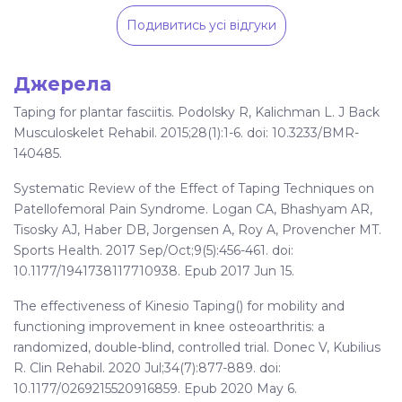
Подивитись усі відгуки
Джерела
Taping for plantar fasciitis. Podolsky R, Kalichman L. J Back
Musculoskelet Rehabil. 2015;28(1):1-6. doi: 10.3233/BMR-
140485.
Systematic Review of the Effect of Taping Techniques on
Patellofemoral Pain Syndrome. Logan CA, Bhashyam AR,
Tisosky AJ, Haber DB, Jorgensen A, Roy A, Provencher MT.
Sports Health. 2017 Sep/Oct;9(5):456-461. doi:
10.1177/1941738117710938. Epub 2017 Jun 15.
The effectiveness of Kinesio Taping() for mobility and
functioning improvement in knee osteoarthritis: a
randomized, double-blind, controlled trial. Donec V, Kubilius
R. Clin Rehabil. 2020 Jul;34(7):877-889. doi:
10.1177/0269215520916859. Epub 2020 May 6.