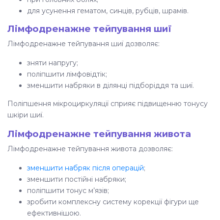
для усунення гематом, синців, рубців, шрамів.
Лімфодренажне тейпування шиї
Лімфодренажне тейпування шиї
дозволяє:
зняти напругу;
поліпшити лімфовідтік;
зменшити набряки в ділянці підборіддя та шиї.
Поліпшення мікроциркуляції сприяє підвищенню тонусу
шкіри шиї.
Лімфодренажне тейпування живота
Лімфодренажне тейпування живота
дозволяє:
зменшити набряк після операцій
;
зменшити постійні набряки;
поліпшити тонус м’язів;
зробити комплексну систему корекції фігури ще
ефективнішою.