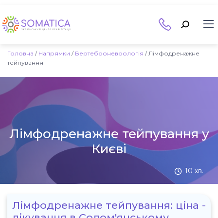
Головна
/
Напрямки
/
Вертеброневрологія
/
Лімфодренажне
тейпування
Лімфодренажне тейпування у
Києві
10 хв.
Лімфодренажне тейпування: ціна -
лікування в Солом'янському