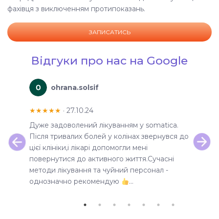
фахівця з виключенням протипоказань.
ЗАПИСАТИСЬ
Відгуки про нас на Google
ohrana.solsif
★★★★★
· 27.10.24
★★★
Дуже задоволений лікуванням у somatica.
Довго 
елике
Після тривалих болей у колінах звернувся до
занятт
чата на
цієї клініки,і лікарі допомогли мені
зверну
ую за
повернутися до активного життя.Сучасні
підход
авжди з
методи лікування та чуйний персонал -
дійсно
однозначно рекомендую
…
відчув
всім, 