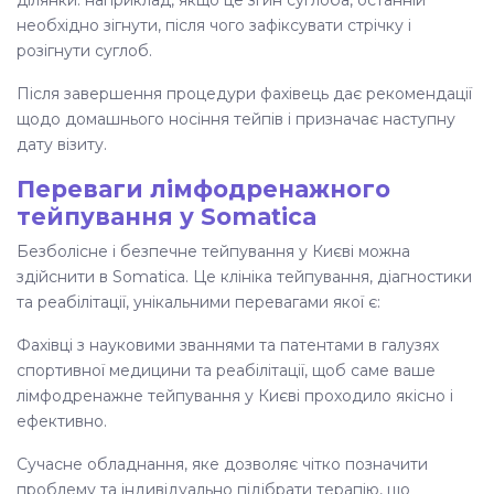
ділянки: наприклад, якщо це згин суглоба, останній
необхідно зігнути, після чого зафіксувати стрічку і
розігнути суглоб.
Після завершення процедури фахівець дає рекомендації
щодо домашнього носіння тейпів і призначає наступну
дату візиту.
Переваги лімфодренажного
тейпування у Somatica
Безболісне і безпечне тейпування у Києві можна
здійснити в Somatica. Це клініка тейпування, діагностики
та реабілітації, унікальними перевагами якої є:
Фахівці з науковими званнями та патентами в галузях
спортивної медицини та реабілітації, щоб саме ваше
лімфодренажне тейпування у Києві проходило якісно і
ефективно.
Сучасне обладнання, яке дозволяє чітко позначити
проблему та індивідуально підібрати терапію, що