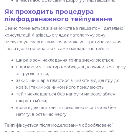
в’ялість або обвисання шкіри у літніх пацієнтів.
Як проходить процедура
лімфодренажного тейпування
Сеанс починається зі знайомства з пацієнтом і детальної
консультації. Фахівець оглядає патологічну зону,
вислуховує скарги і виключає можливі протипоказання.
Після цього починається саме накладання тейпів:
шкіра в зоні накладання тейпа знежирюється;
відрізається пластир необхідної довжини, краї зрізу
закруглюються;
захисний шар з пластиря знімають від центру до
країв, і таким же чином його приклеюють;
тейп накладається без напруги на розслаблені
шкіру та м’язи;
крайні ділянки тейпа приклеюються також без
натягу, в останню чергу.
Тейп фіксується після моделювання оброблюваної