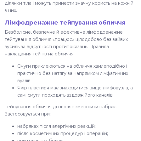
ділянки тіла і можуть принести значну користь на кожній
з них.
Лімфодренажне тейпування обличчя
Безболісне, безпечне й ефективне лімфодренажне
тейпування обличчя «працює» цілодобово без зайвих
зусиль за відсутності протипоказань. Правила
накладання тейпів на обличчя:
Смуги приклеюються на обличчя хвилеподібно і
практично без натягу за напрямком лімфатичних
вузлів.
Якір пластиря має знаходитися вище лімфовузла, а
самі смуги проходять вздовж його каналів.
Тейпування обличчя дозволяє зменшити набряк.
Застосовується при:
набряках після алергічних реакцій;
після косметичних процедур і операцій;
при головних болях;