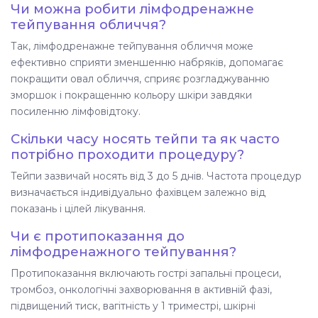
Чи можна робити лімфодренажне
тейпування обличчя?
Так, лімфодренажне тейпування обличчя може
ефективно сприяти зменшенню набряків, допомагає
покращити овал обличчя, сприяє розгладжуванню
зморшок і покращенню кольору шкіри завдяки
посиленню лімфовідтоку.
Скільки часу носять тейпи та як часто
потрібно проходити процедуру?
Тейпи зазвичай носять від 3 до 5 днів. Частота процедур
визначається індивідуально фахівцем залежно від
показань і цілей лікування.
Чи є протипоказання до
лімфодренажного тейпування?
Протипоказання включають гострі запальні процеси,
тромбоз, онкологічні захворювання в активній фазі,
підвищений тиск, вагітність у 1 триместрі, шкірні