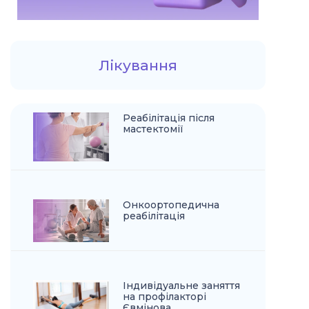
Лікування
Реабілітація після
мастектомії
Онкоортопедична
реабілітація
Індивідуальне заняття
на профілакторі
Євмінова