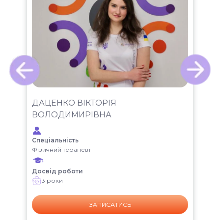
ДАЦЕНКО ВІКТОРІЯ
А
ВОЛОДИМИРІВНА
Спе
Спеціальність
Фіз
Фізичний терапевт
Дос
Досвід роботи
3 роки
ЗАПИСАТИСЬ