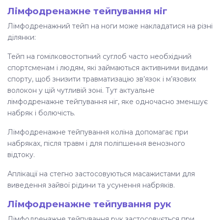
Лімфодренажне тейпування ніг
Лімфодренажний тейп на ноги
може накладатися на різні
ділянки:
Тейп на гомілковостопний суглоб часто необхідний
спортсменам і людям, які займаються активними видами
спорту, щоб знизити травматизацію зв’язок і м’язових
волокон у цій чутливій зоні. Тут актуальне
лімфодренажне тейпування ніг
, яке одночасно зменшує
набряк і болючість.
Лімфодренажне тейпування коліна
допомагає при
набряках, після травм і для поліпшення венозного
відтоку.
Аплікації на стегно застосовуються масажистами для
виведення зайвої рідини та усунення набряків.
Лімфодренажне тейпування рук
Лімфодренажне тейпування рук
застосовується при