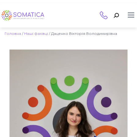
Головна
/
Наші фахівці
/
Даценко Вікторія Володимирівна