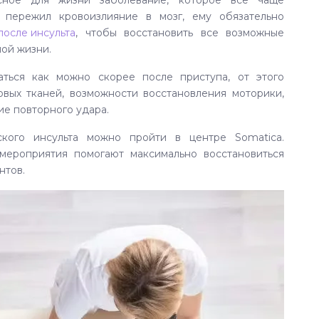
асное для жизни заболевание, которое все чаще
к пережил кровоизлияние в мозг, ему обязательно
после инсульта
, чтобы восстановить все возможные
ной жизни.
аться как можно скорее после приступа, от этого
вых тканей, возможности восстановления моторики,
ие повторного удара.
кого инсульта можно пройти в центре Somatica.
ероприятия помогают максимально восстановиться
нтов.