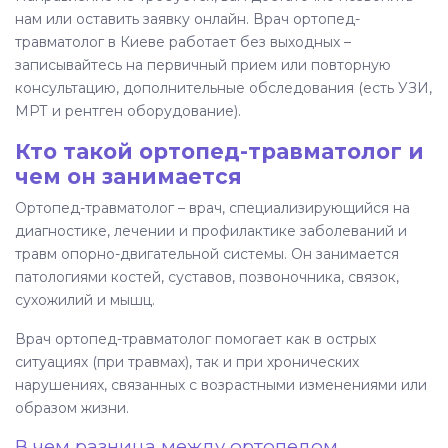
нам или оставить заявку онлайн. Врач ортопед-
Методы лечения
травматолог в Киеве работает без выходных –
записывайтесь на первичный прием или повторную
Почему выбирают клинику «Соматика»
консультацию, дополнительные обследования (есть УЗИ,
МРТ и рентген оборудование).
Как записаться на прием к травматологу-
Кто такой ортопед-травматолог и
ортопеду
чем он занимается
Частые вопросы
Ортопед-травматолог – врач, специализирующийся на
диагностике, лечении и профилактике заболеваний и
Запись на консультацию к врачу
травм опорно-двигательной системы. Он занимается
патологиями костей, суставов, позвоночника, связок,
сухожилий и мышц.
Врач ортопед-травматолог помогает как в острых
ситуациях (при травмах), так и при хронических
нарушениях, связанных с возрастными изменениями или
образом жизни.
В чем разница между ортопедом,