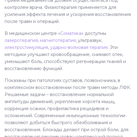
Прием медикаментов должен осуществляться под
контролем врача. Физиотерапия применяется для
усиления эффекта лечения и ускорения восстановления
после травм и операций.
В медицинском центре «
Соматика
» доступны
лазеротерапия
,
магнитотерапия
, ультразвук,
электростимуляция
,
ударно-волновая терапия
. Эти
методики улучшают кровообращение, снимают отек,
уменьшают боль, способствуют регенерации тканей и
восстановлению функций.
Показаны при патологиях суставов, позвоночника, в
комплексном восстановлении после травм методы ЛФК.
Решаемые задачи – восстановление нормальной
амплитуды движений, укрепление корсета мышц,
коррекция осанки, профилактика рецидивов и
осложнений. Современные инъекционные технологии
позволяют добиться быстрого обезболивания и
восстановления. Блокады делают при острой боли, для
восстановления рекомендован комплексный подход.