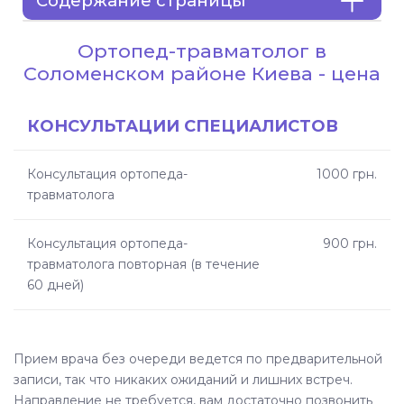
Содержание страницы
Ортопед-травматолог в Соломенском
Ортопед-травматолог в
районе Киева - цена
Соломенском районе Киева - цена
Кто такой ортопед-травматолог и чем он
КОНСУЛЬТАЦИИ СПЕЦИАЛИСТОВ
занимается
Консультация ортопеда-
1000 грн.
Когда нужна консультация травматолога-
травматолога
ортопеда
Когда нужна консультация травматолога-
Консультация ортопеда-
900 грн.
ортопеда
травматолога повторная (в течение
60 дней)
Какие заболевания лечит ортопед-
травматолог
Прием врача без очереди ведется по предварительной
Как проходит прием у ортопеда-
записи, так что никаких ожиданий и лишних встреч.
травматолога
Направление не требуется, вам достаточно позвонить