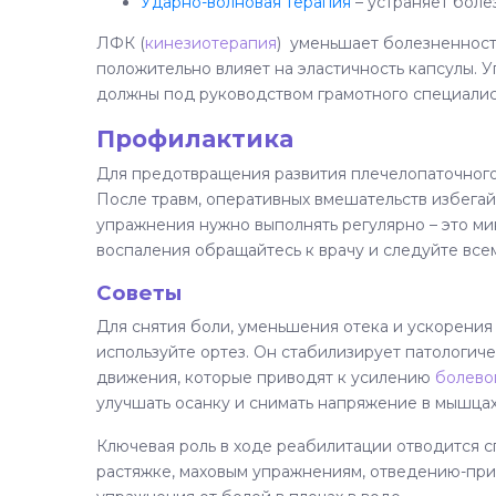
Ударно-волновая терапия
– устраняет боле
ЛФК (
кинезиотерапия
) уменьшает болезненност
положительно влияет на эластичность капсулы.
должны под руководством грамотного специалис
Профилактика
Для предотвращения развития плечелопаточного
После травм, оперативных вмешательств избега
упражнения нужно выполнять регулярно – это ми
воспаления обращайтесь к врачу и следуйте все
Советы
Для снятия боли, уменьшения отека и ускорени
используйте ортез. Он стабилизирует патологич
движения, которые приводят к усилению
болево
улучшать осанку и снимать напряжение в мышцах
Ключевая роль в ходе реабилитации отводится 
растяжке, маховым упражнениям, отведению-пр