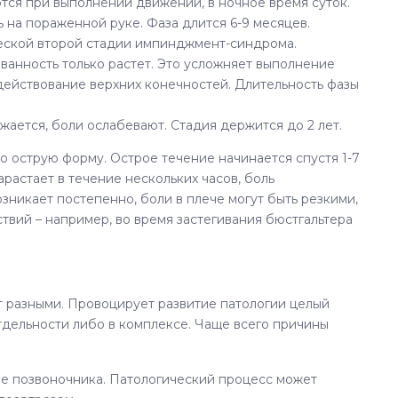
ются при выполнении движений, в ночное время суток.
 на пораженной руке. Фаза длится 6-9 месяцев.
ческой второй стадии импинджмент-синдрома.
ованность только растет. Это усложняет выполнение
действование верхних конечностей. Длительность фазы
ижается, боли ослабевают. Стадия держится до 2 лет.
 острую форму. Острое течение начинается спустя 1-7
растает в течение нескольких часов, боль
зникает постепенно, боли в плече могут быть резкими,
вий – например, во время застегивания бюстгальтера
 разными. Провоцирует развитие патологии целый
отдельности либо в комплексе. Чаще всего причины
е позвоночника. Патологический процесс может