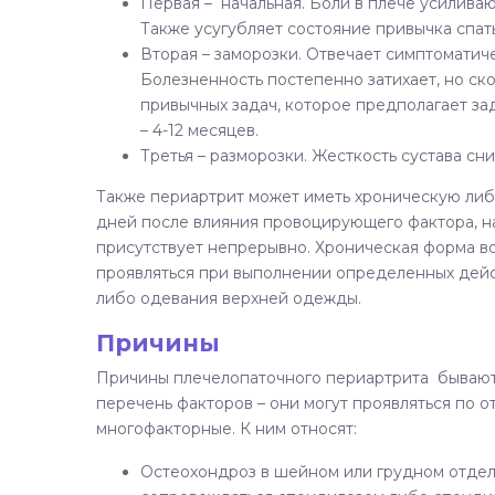
Первая – начальная. Боли в плече усилива
Также усугубляет состояние привычка спать
Вторая – заморозки. Отвечает симптомати
Болезненность постепенно затихает, но ск
привычных задач, которое предполагает за
– 4-12 месяцев.
Третья – разморозки. Жесткость сустава сн
Также периартрит может иметь хроническую либо
дней после влияния провоцирующего фактора, на
присутствует непрерывно. Хроническая форма во
проявляться при выполнении определенных дейст
либо одевания верхней одежды.
Причины
Причины плечелопаточного периартрита бывают
перечень факторов – они могут проявляться по 
многофакторные. К ним относят:
Остеохондроз в шейном или грудном отдел