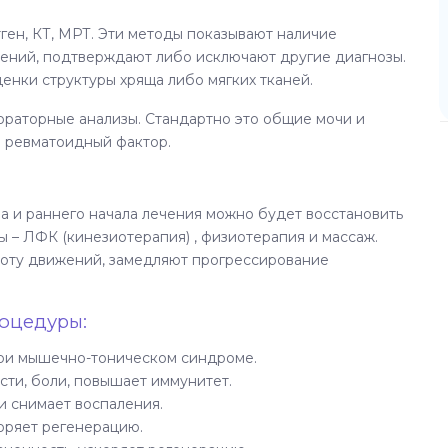
ген, КТ, МРТ. Эти методы показывают наличие
ений, подтверждают либо исключают другие диагнозы.
енки структуры хряща либо мягких тканей.
ораторные анализы. Стандартно это общие мочи и
на ревматоидный фактор.
а и раннего начала лечения можно будет восстановить
 – ЛФК (кинезиотерапия) , физиотерапия и массаж.
ноту движений, замедляют прогрессирование
оцедуры:
при мышечно-тоническом синдроме.
ти, боли, повышает иммунитет.
и снимает воспаления.
коряет регенерацию.