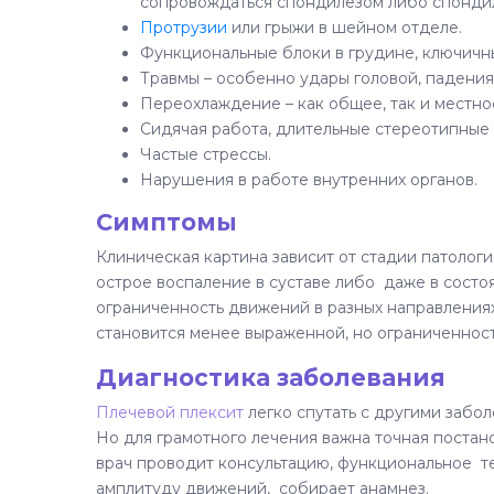
сопровождаться спондилезом либо спонди
Протрузии
или грыжи в шейном отделе.
Функциональные блоки в грудине, ключичны
Травмы – особенно удары головой, падения
Переохлаждение – как общее, так и местно
Сидячая работа, длительные стереотипные
Частые стрессы.
Нарушения в работе внутренних органов.
Симптомы
Клиническая картина зависит от стадии патологи
острое воспаление в суставе либо даже в состо
ограниченность движений в разных направлениях
становится менее выраженной, но ограниченнос
Диагностика заболевания
Плечевой плексит
легко спутать с другими забо
Но для грамотного лечения важна точная постан
врач проводит консультацию, функциональное те
амплитуду движений, собирает анамнез.