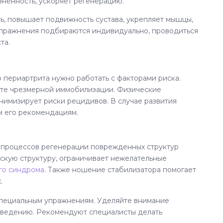
зненность, ускоряет регенерацию.
ь, повышает подвижность сустава, укрепляет мышцы,
 Упражнения подбираются индивидуально, проводиться
та.
 периартрита нужно работать с факторами риска.
йте чрезмерной иммобилизации. Физические
нимизирует риски рецидивов. В случае развития
м его рекомендациям.
я процессов регенерации поврежденных структур
ескую структуру, ограничивает нежелательные
го синдрома
. Также ношение стабилизатора помогает
.
специальным упражнениям. Уделяйте внимание
иведению. Рекомендуют специалисты делать