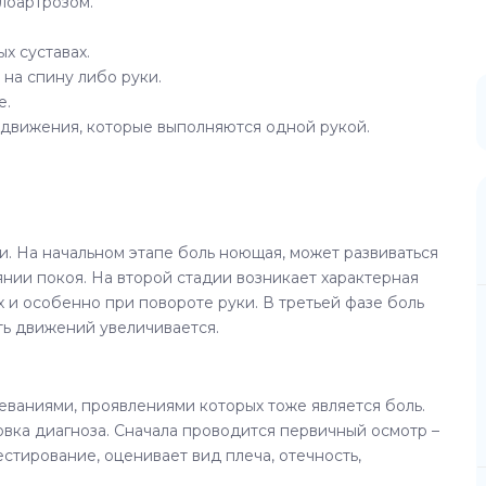
лоартрозом.
х суставах.
 на спину либо руки.
е.
 движения, которые выполняются одной рукой.
и. На начальном этапе боль ноющая, может развиваться
янии покоя. На второй стадии возникает характерная
 и особенно при повороте руки. В третьей фазе боль
ть движений увеличивается.
леваниями, проявлениями которых тоже является боль.
овка диагноза. Сначала проводится первичный осмотр –
стирование, оценивает вид плеча, отечность,