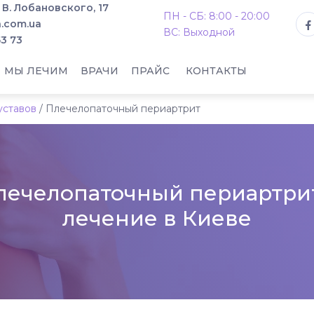
. В. Лобановского, 17
ПН - СБ: 8:00 - 20:00
.com.ua
ВС: Выходной
53 73
МЫ ЛЕЧИМ
ВРАЧИ
ПРАЙС
КОНТАКТЫ
уставов
/
Плечелопаточный периартрит
лечелопаточный периартрит
лечение в Киеве