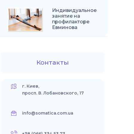
Индивидуальное
занятие на
профилакторе
Евминова
Контакты
г. Киев,
просп. В. Лобановского, 17
info@somatica.com.ua
+38 (066) 334 53 73