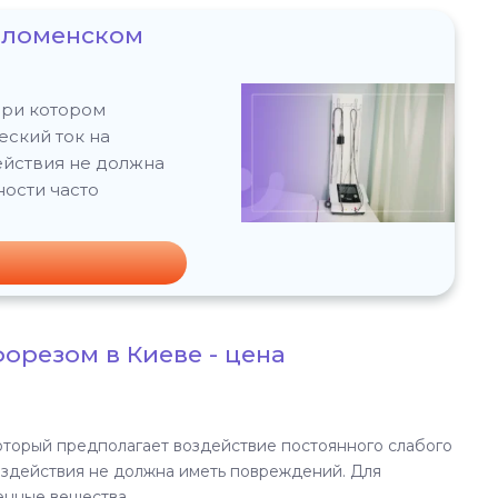
оломенском
при котором
ский ток на
ействия не должна
ости часто
орезом в Киеве - цена
оторый предполагает воздействие постоянного слабого
оздействия не должна иметь повреждений. Для
енные вещества.