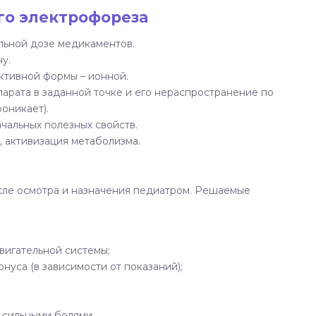
го электрофореза
льной дозе медикаментов.
у.
ктивной формы – ионной.
рата в заданной точке и его нераспространение по
роникает).
чальных полезных свойств.
 активизация метаболизма.
сле осмотра и назначения педиатром. Решаемые
вигательной системы;
уса (в зависимости от показаний);
 сильными болями.