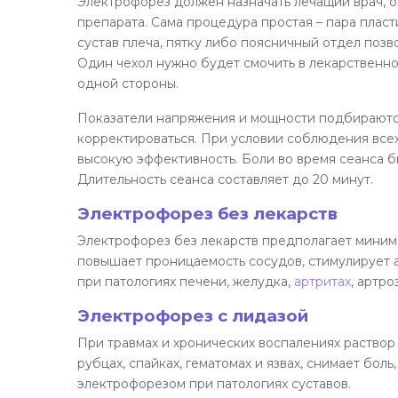
Электрофорез должен назначать лечащий врач, 
препарата. Сама процедура простая – пара пласт
сустав плеча, пятку либо поясничный отдел позв
Один чехол нужно будет смочить в лекарственно
одной стороны.
Показатели напряжения и мощности подбираются
корректироваться. При условии соблюдения все
высокую эффективность. Боли во время сеанса б
Длительность сеанса составляет до 20 минут.
Электрофорез без лекарств
Электрофорез без лекарств предполагает миним
повышает проницаемость сосудов, стимулирует 
при патологиях печени, желудка,
артритах
, артро
Электрофорез с лидазой
При травмах и хронических воспалениях раствор
рубцах, спайках, гематомах и язвах, снимает боль
электрофорезом при патологиях суставов.