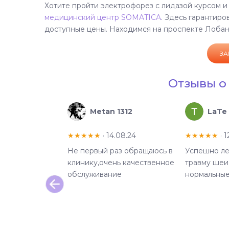
Хотите пройти электрофорез с лидазой курсом и
медицинский центр SOMATICA
. Здесь гарантир
доступные цены. Находимся на проспекте Лобано
ЗА
Отзывы о 
 Берестова
Metan 1312
LaTe
.06.24
★★★★★
· 14.08.24
★★★★★
· 1
нала искренне
Не первый раз обращаюсь в
Успешно ле
 особенно
клинику,очень качественное
травму шеи
а Геннадия. У
обслуживание
нормальны
час проходит
 именно у него,
т по своему
!!!