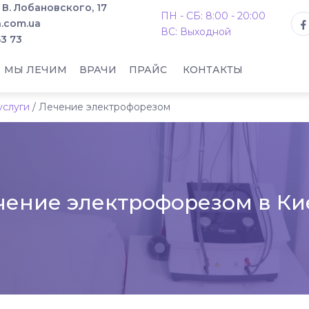
. В. Лобановского, 17
ПН - СБ: 8:00 - 20:00
.com.ua
ВС: Выходной
53 73
МЫ ЛЕЧИМ
ВРАЧИ
ПРАЙС
КОНТАКТЫ
услуги
/
Лечение электрофорезом
чение электрофорезом в Ки