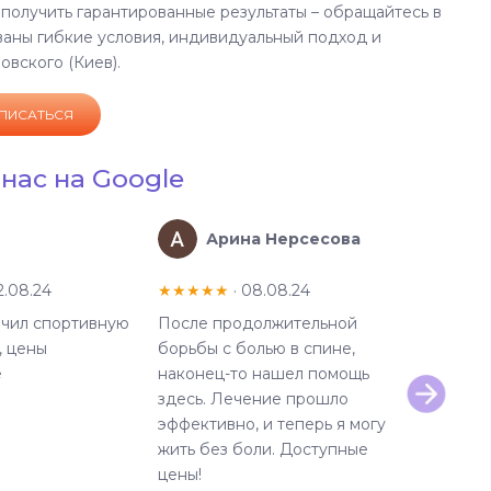
 получить гарантированные результаты – обращайтесь в
ованы гибкие условия, индивидуальный подход и
вского (Киев).
ПИСАТЬСЯ
нас на Google
Арина Нерсесова
Tat
2.08.24
★★★★★
· 08.08.24
★★★★★
·
чил спортивную
После продолжительной
Хожу в м
, цены
борьбы с болью в спине,
уже давно
е
наконец-то нашел помощь
Особенно
здесь. Лечение прошло
поблагода
эффективно, и теперь я могу
Яцишина О
жить без боли. Доступные
водолечен
цены!
Персонал 