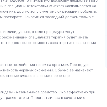
он же подберет оптимальную дозировку лекарственного
ин в специальных текстильных чехлах накладывается на
оночника, другую зону с учетом локализации проблемы.
м препарате. Наноситься последний должен только с
 индивидуально, в ходе процедуры могут
х рекомендаций специалиста терапия будет иметь
ыть не должно, но возможны характерные покалывания.
альные воздействия током на организм. Процедура
активность нервных окончаний. Обычно ее назначают
зах, пневмониях, воспалениях нервов, пр.
 лидазы – незаменимое средство. Оно эффективно при
, устраняет отеки. Помогает лидаза в сочетании с