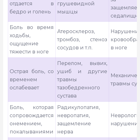
отдается в
грушевидной
защемляет
бедро и голень
мышцы
седалищн
Боль во время
Атеросклероз,
Нарушени
ходьбы,
тромбоз, стеноз
кровообр
ощущение
сосудов и т.п.
в ноге
тяжести в ноге
Перелом, вывих,
Острая боль, со
ушиб и другие
Механиче
временем
травмы
травмы сус
ослабевает
тазобедренного
сустава
Боль, которая
Радикулопатия,
сопровождается
невропатия,
Неврологи
онемением,
защемление
нарушени
покалываниями
нерва