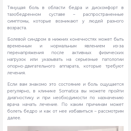
Основные причины тянущей боли в
Тянущая боль в области бедра и дискомфорт в
бедре
тазобедренном суставе – распространенные
симптомы, которые возникают у людей разного
Локализация боли и ее значение
возраста.
Болевой синдром в нижних конечностях может быть
Сопутствующие симптомы
временным и нормальным явлением из-за
перенапряжения после активных физических
Когда боль в бедре затрагивает всю
нагрузок или указывать на серьезные патологии
ногу
опорно-двигательного аппарата, которые требуют
лечения.
Методы диагностики
Если вам знакомо это состояние и боль ощущается
Методы лечения тянущей боли в
регулярно, в клинике Somatica вы можете пройти
бедре
диагностику и при необходимости по назначению
врача начать лечение. По каким причинам может
Профилактика боли в бедре
болеть бедро и как от нее избавиться – рассмотрим
далее.
Почему стоит обратиться в
медицинский центр Somatica