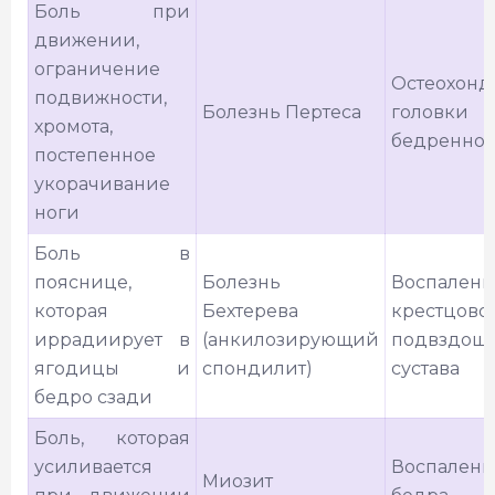
Боль при
движении,
ограничение
Остеохонд
подвижности,
Болезнь Пертеса
головки
хромота,
бедренной
постепенное
укорачивание
ноги
Боль в
пояснице,
Болезнь
Воспалени
которая
Бехтерева
крестцово
иррадиирует в
(анкилозирующий
подвздош
ягодицы и
спондилит)
сустава
бедро сзади
Боль, которая
усиливается
Воспален
Миозит