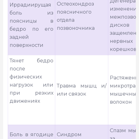
Дегенерат
Остеохондроз
Иррадиирущая
изменени
поясничного
боль из
межпозво
отдела
поясницы в
диск
позвоночника
бедро по его
защемлен
задней
нервных
поверхности
корешков
Тянет бедро
после
физических
Растяже
нагрузок или
Травма мышц и/
микротра
при резких
или связок
мышечных
движениях
волокон
Спазм мыш
Боль в ягодице
Синдром
за кот