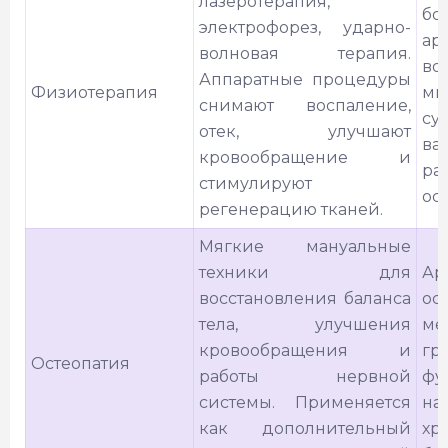
лазеротерапия,
бо
электрофорез, ударно-
ар
волновая терапия.
во
Аппаратные процедуры
Физиотерапия
м
снимают воспаление,
су
отек, улучшают
ва
кровообращение и
ра
стимулируют
ос
регенерацию тканей.
Мягкие мануальные
техники для
Ар
восстановления баланса
ос
тела, улучшения
ме
кровообращения и
гр
Остеопатия
работы нервной
фу
системы. Применяется
на
как дополнительный
хр