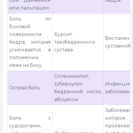
при движении
бедра
или пальпации
Боль по
боковой
поверхности
Бурсит
Воспалени
бедра, которая
тазобедренного
суставной
усиливается в
сустава
положении
лежа на боку
Остеомиелит,
туберкулез
Инфекцио
Острая боль
бедренной кости,
заболеван
абсцессы
Заболеван
Боль с
которое
судорогами,
проявляет