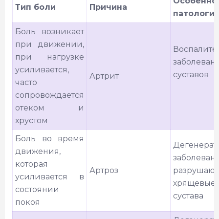
Особенно
Тип боли
Причина
патологи
Боль возникает
при движении,
Воспалите
при нагрузке
заболеван
усиливается,
суставов
Артрит
часто
сопровождается
отеком и
хрустом
Боль во время
Дегенерат
движения,
заболевани
которая
Артроз
разрушаю
усиливается в
хрящевые
состоянии
сустава
покоя