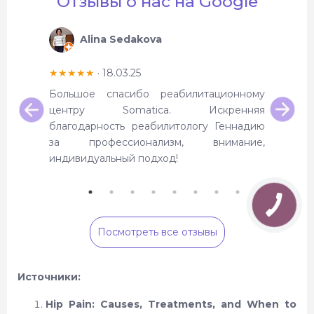
Отзывы о нас на Google
Alina Sedakova
А
★★★★★
· 18.03.25
★★★★
тилась в
Большое спасибо реабилитационному
Большо
итации.
центру Somatica. Искренняя
Имела 
изму и
благодарность реабилитологу Геннадию
после о
 быстро
за профессионализм, внимание,
клиник
индивидуальный подход!
посто
воспал
котор
клиник
реком
Посмотреть все отзывы
лечения
сути с
резуль
Источники:
разног
компле
Hip Pain: Causes, Treatments, and When to