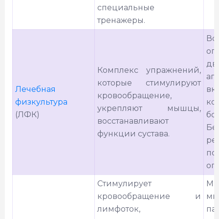
специальные
тренажеры.
Вс
оп
дв
Комплекс упражнений,
ап
которые стимулируют
Лечебная
вк
кровообращение,
физкультура
ко
укрепляют мышцы,
(ЛФК)
бо
восстанавливают
Бе
функции сустава.
ре
по
оп
Стимулирует
Ми
кровообращение и
мы
лимфоток,
па