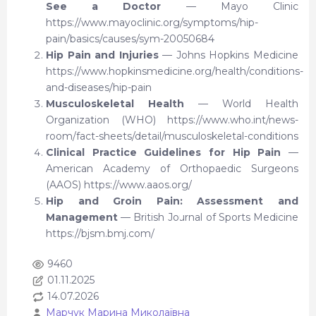
болью, 
See a Doctor
— Mayo Clinic
долгий 
https://www.mayoclinic.org/symptoms/hip-
заняло
pain/basics/causes/sym-20050684
легче у
Hip Pain and Injuries
— Johns Hopkins Medicine
процеду
https://www.hopkinsmedicine.org/health/conditions-
заботли
and-diseases/hip-pain
отнош
Musculoskeletal Health
— World Health
массаж
Organization (WHO) https://www.who.int/news-
также 
room/fact-sheets/detail/musculoskeletal-conditions
упраж
Clinical Practice Guidelines for Hip Pain
—
отношен
American Academy of Orthopaedic Surgeons
И вооб
(AAOS) https://www.aaos.org/
подход,
Hip and Groin Pain: Assessment and
и прог
Management
— British Journal of Sports Medicine
рекоме
https://bjsm.bmj.com/
процвет
9460
01.11.2025
14.07.2026
Марчук Марина Миколаївна