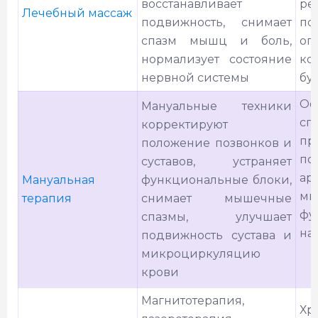
восстанавливает
ре
Лечебный массаж
подвижность, снимает
по
спазм мышц и боль,
оп
нормализует состояние
ко
нервной системы
бу
Ос
Мануальные техники
сп
корректируют
п
положение позвонков и
по
суставов, устраняет
ар
Мануальная
функциональные блоки,
м
терапия
снимает мышечные
фу
спазмы, улучшает
на
подвижность сустава и
микроциркуляцию
крови
Магнитотерапия,
Хр