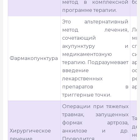
метод в комплексной
бо
программе терапии.
Это альтернативный
метод лечения,
Ло
сочетающий
мы
акупунктуру и
сп
медикаментозную
си
Фармакопунктура
терапию. Подразумевает
арт
введение
ос
лекарственных
ре
препаратов в
арт
триггерные точки.
Операции при тяжелых
травмах, запущенных
Тя
формах артроза,
де
Хирургическое
анкилозе и др.
не
лечение
Проводится