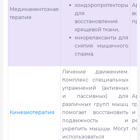
хондоропротекторы
Ар
Медикаментозная
для
во
терапия
восстановления
пр
хрящевой ткани,
миорелаксанты для
снятия мышечного
спазма.
Лечение движением.
Комплекс специальных
упражнений (активных
и пассивных) для
Ар
различных групп мышц
тр
Кинезиотерапия
помогает восстановить
и 
подвижность и
ре
укрепить мышцы. Могут
по
использоваться